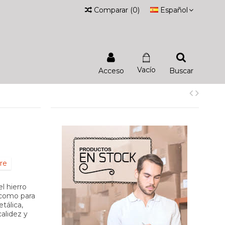
Comparar
(
0
)
Español
Vacío
Acceso
Buscar
re
l hierro
r como para
tálica,
alidez y