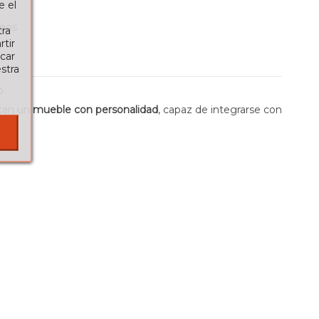
e el
seos
tra
tir
car
stra
o.
scan un
mueble con personalidad
, capaz de integrarse con