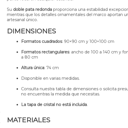
Su
doble pata redonda
proporciona una estabilidad excepcion
mientras que los detalles ornamentales del marco aportan un
artesanal único.
DIMENSIONES
Formatos cuadrados
: 90×90 cm y 100×100 cm
Formatos rectangulares
: ancho de 100 a 140 cm y fo
a 80 cm
Altura única
: 74 cm
Disponible en varias medidas.
Consulta nuestra tabla de dimensiones o solicita pres
no encuentras la medida que necesitas.
La tapa de cristal no está incluida
.
MATERIALES