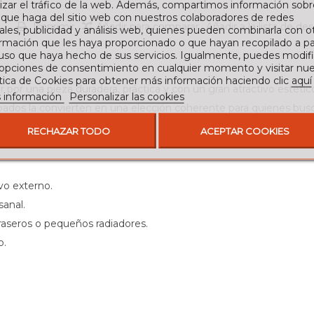
izar el tráfico de la web. Además, compartimos información sobr
 que haga del sitio web con nuestros colaboradores de redes
Imprimir
Añadir para comparar
Añadir a la lista de de
ales, publicidad y análisis web, quienes pueden combinarla con o
rmación que les haya proporcionado o que hayan recopilado a par
 uso que haya hecho de sus servicios. Igualmente, puedes modifi
 opciones de consentimiento en cualquier momento y visitar nue
ítica de Cookies para obtener más información haciendo clic
aquí
r por una pieza duradera, práctica y con un gran atractivo estétic
 información
Personalizar las cookies
cabados la convierten en una elección coherente para quienes bu
tos más contemporáneos.
RECHAZAR TODO
ACEPTAR COOKIES
vo externo.
sanal.
braseros o pequeños radiadores.
o.