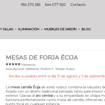
954 370 365
644 077 920
Contacto
Y SILLAS
ILUMINACIÓN
MUEBLES DE JARDÍN
BLOG
MESAS DE FORJA ÉCIJA
1 Review(s)
Manufacturer:
Reference:
7/4/601i-5
Estado:
Nuevo
Reciba su pedido entre el día 31 de agosto y 5 de septiemb
La
mesa camilla Écija
de estilo rústico combina la robustez de
forjado con un diseño tradicional pensado tanto para interio
exterior. Gracias al
aro central
y a su emparrillado en chapa me
funciona perfectamente como mesa de camilla, ofreciendo c
punto focal en cualquier estancia.