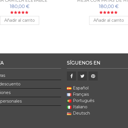
A CAMILLA ELEVABLE
MESA CON PATAS DE H
FORJADO CARMON
180,00 €
180,00 €
Añadir al carrito
Añadir al carrito
TA
SÍGUENOS EN
ras
 descuento
Español
ciones
Français
Português
 personales
Italiano
Deutsch