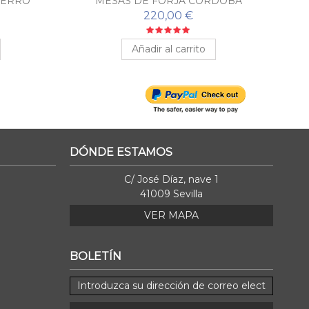
IERRO
MESAS DE FORJA CÓRDOBA
MES
A
220,00 €
Añadir al carrito
DÓNDE ESTAMOS
C/ José Díaz, nave 1
41009 Sevilla
VER MAPA
BOLETÍN