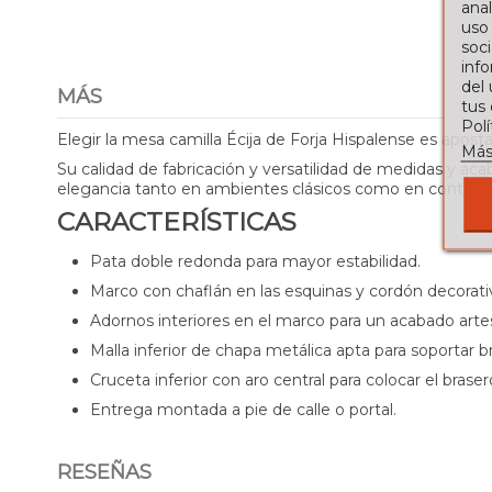
anal
uso
soci
info
del
MÁS
tus
Pol
Elegir la mesa camilla Écija de Forja Hispalense es aposta
Más
Su calidad de fabricación y versatilidad de medidas y a
elegancia tanto en ambientes clásicos como en contex
CARACTERÍSTICAS
Pata doble redonda para mayor estabilidad.
Marco con chaflán en las esquinas y cordón decorati
Adornos interiores en el marco para un acabado arte
Malla inferior de chapa metálica apta para soportar 
Cruceta inferior con aro central para colocar el braser
Entrega montada a pie de calle o portal.
RESEÑAS