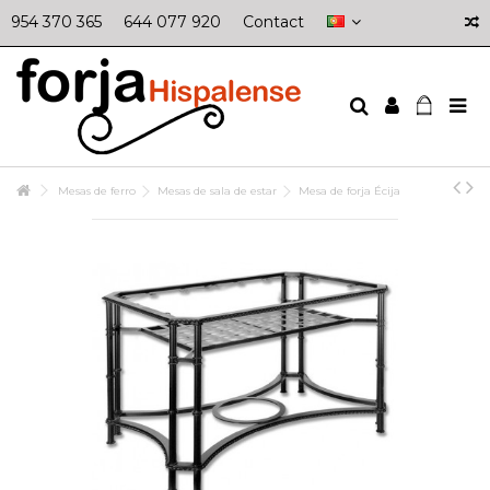
954 370 365
644 077 920
Contact
Mesas de ferro
Mesas de sala de estar
Mesa de forja Écija