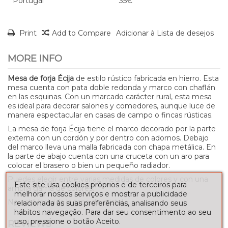
Portugal
35€
Print
Add to Compare
Adicionar à Lista de desejos
MORE INFO
Mesa de forja Écija
de estilo rústico fabricada en hierro. Esta
mesa cuenta con pata doble redonda y marco con chaflán
en las esquinas. Con un marcado carácter rural, esta mesa
es ideal para decorar salones y comedores, aunque luce de
manera espectacular en casas de campo o fincas rústicas.
La mesa de forja Écija tiene el marco decorado por la parte
externa con un cordón y por dentro con adornos. Debajo
del marco lleva una malla fabricada con chapa metálica. En
la parte de abajo cuenta con una cruceta con un aro para
colocar el brasero o bien un pequeño radiador.
Puedes elegir entre varias medidas de colores y con una
Este site usa cookies próprios e de terceiros para
amplia gama de colores.
melhorar nossos serviços e mostrar a publicidade
No está incluida la tapa de cristal
relacionada às suas preferências, analisando seus
hábitos navegação. Para dar seu consentimento ao seu
uso, pressione o botão Aceito.
REVIEWS