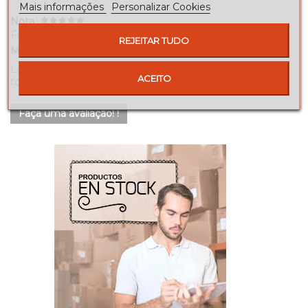
Mais informações
Personalizar Cookies
Nota
Fernando
2022-05-12
REJEITAR TUDO
Muy contento con la mesa
La verdad es que ha quedado mejor de lo que pensaba,
ACEITO
todo perfecto
Faça uma avaliação! !