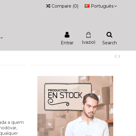
Compare
(
0
)
Português
(vazio)
Entrar
Search
nada a quem
lmodóvar,
 qualquer