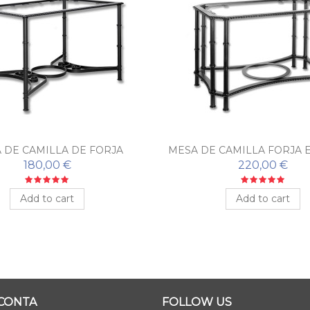
 DE CAMILLA DE FORJA
MESA DE CAMILLA FORJA 
LEVABLE CARMONA
CÓRDOBA
180,00 €
220,00 €
Add to cart
Add to cart
 CONTA
FOLLOW US