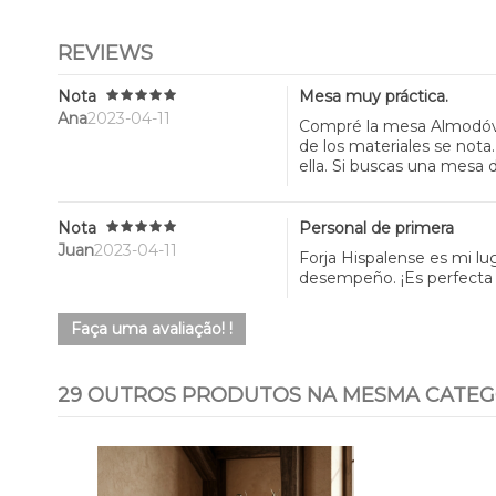
REVIEWS
Nota
Mesa muy práctica.
Ana
2023-04-11
Compré la mesa Almodóvar
de los materiales se nota
ella. Si buscas una mesa 
Nota
Personal de primera
Juan
2023-04-11
Forja Hispalense es mi l
desempeño. ¡Es perfecta pa
Faça uma avaliação! !
29 OUTROS PRODUTOS NA MESMA CATEG