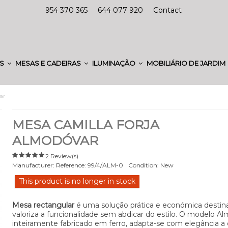
954 370 365
644 077 920
Contact
ES
MESAS E CADEIRAS
ILUMINAÇÃO
MOBILIÁRIO DE JARDIM
ar
MESA CAMILLA FORJA
ALMODÓVAR
2 Review(s)
Manufacturer:
Reference:
99/4/ALM-0
Condition:
New
This product is no longer in stock
Mesa rectangular
é uma solução prática e económica desti
valoriza a funcionalidade sem abdicar do estilo. O modelo A
inteiramente fabricado em ferro, adapta-se com elegância a