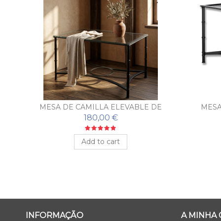
AEZA
MESA DE CAMILLA ELEVABLE DE
MESA
FORJA
E
180,00 €
Add to cart
INFORMAÇÃO
A MINHA