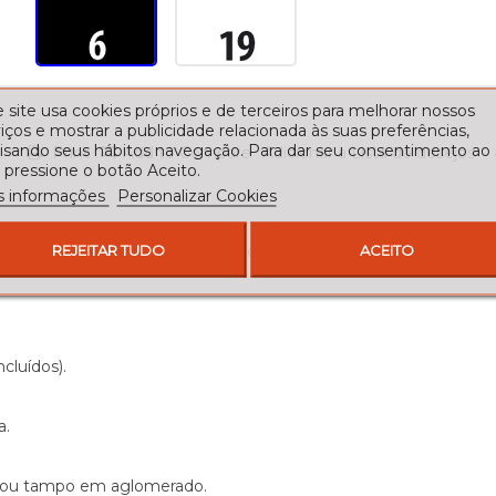
 site usa cookies próprios e de terceiros para melhorar nossos
iços e mostrar a publicidade relacionada às suas preferências,
lisando seus hábitos navegação. Para dar seu consentimento ao
Print
Add to Compare
Adicionar à Lista de desejos
 pressione o botão Aceito.
s informações
Personalizar Cookies
REJEITAR TUDO
ACEITO
bientes tradicionais como contemporâneos. Esta peça, parte da 
cluídos).
a.
m ou tampo em aglomerado.