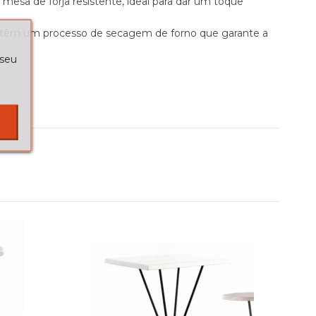
 mesa de forja resistente, ideal para dar um toque
a têm um processo de secagem de forno que garante a
 seu