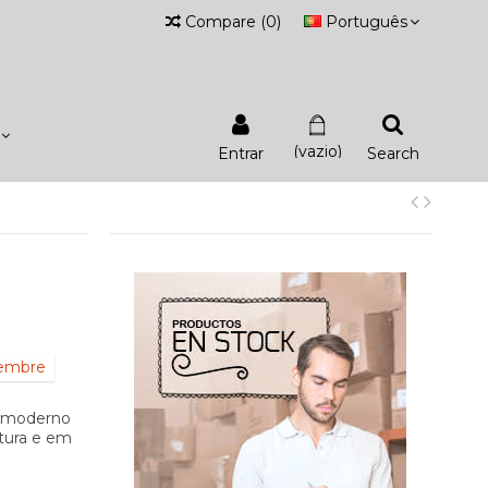
Compare
(
0
)
Português
(vazio)
Entrar
Search
iembre
n moderno
tura e em