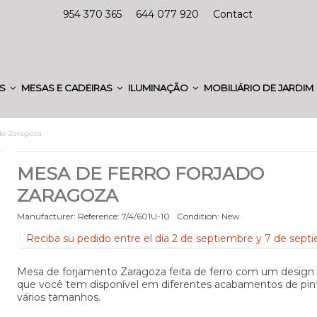
954 370 365
644 077 920
Contact
ES
MESAS E CADEIRAS
ILUMINAÇÃO
MOBILIÁRIO DE JARDIM
ado Zaragoza
MESA DE FERRO FORJADO
ZARAGOZA
Manufacturer:
Reference:
7/4/601U-10
Condition:
New
Reciba su pedido entre el día 2 de septiembre y 7 de sept
Mesa de forjamento Zaragoza feita de ferro com um desig
que você tem disponível em diferentes acabamentos de pin
vários tamanhos.