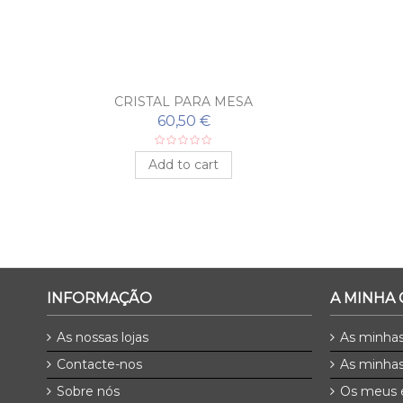
CRISTAL PARA MESA
60,50 €
Add to cart
INFORMAÇÃO
A MINHA
As nossas lojas
As minha
Contacte-nos
As minhas
Sobre nós
Os meus 