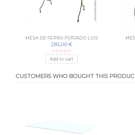
BAL
MESA DE FERRO FORJADO LUIS
MES
FELIPE
285,00 €
Add to cart
CUSTOMERS WHO BOUGHT THIS PRODUCT