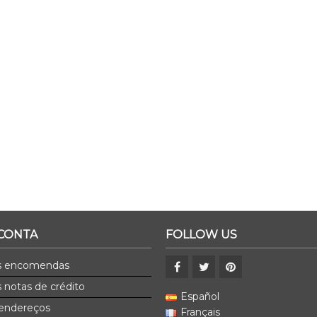
 CONTA
FOLLOW US
s encomendas
 notas de crédito
Español
endereços
Français