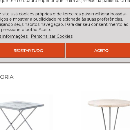
e tem o quadro superior que imita as janelas da palillería. Uma
ma variedade de cores. Todos os nossos acabamentos de pintur
 site usa cookies próprios e de terceiros para melhorar nossos
iços e mostrar a publicidade relacionada às suas preferências,
lisando seus hábitos navegação. Para dar seu consentimento ao
 em nos contatar.
 pressione o botão Aceito.
s informações
Personalizar Cookies
REJEITAR TUDO
ACEITO
ORIA: