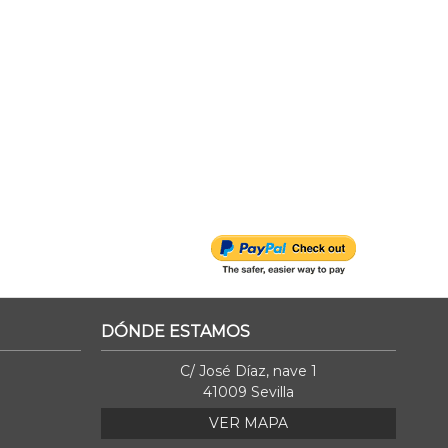
DÓNDE ESTAMOS
C/ José Díaz, nave 1
41009 Sevilla
VER MAPA