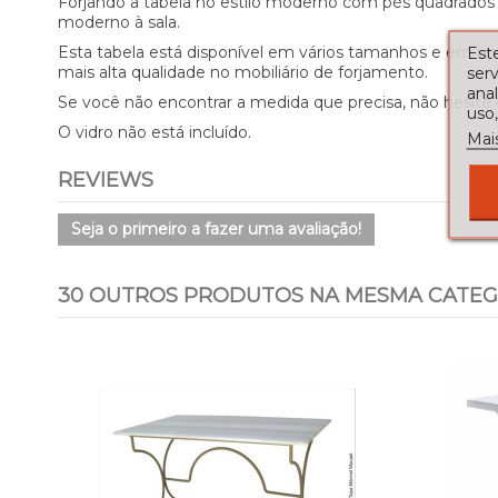
Forjando a tabela no estilo moderno com pés quadrados qu
moderno à sala.
Esta tabela está disponível em vários tamanhos e em u
Este
mais alta qualidade no mobiliário de forjamento.
serv
ana
Se você não encontrar a medida que precisa, não hesite
uso,
O vidro não está incluído.
Mai
REVIEWS
Seja o primeiro a fazer uma avaliação!
30 OUTROS PRODUTOS NA MESMA CATEG