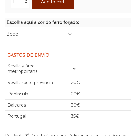
Add to cart
Escolha aqui a cor do ferro forjado:
GASTOS DE ENVÍO
Sevilla y área
15€
metropolitana
Sevilla resto provincia
20€
Península
20€
Baleares
30€
Portugal
35€
Print
Add to Compare
Adicionar à Lista de desejos