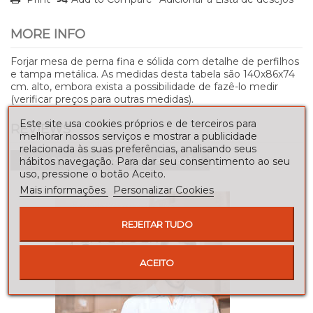
MORE INFO
Forjar mesa de perna fina e sólida com detalhe de perfilhos
e tampa metálica. As medidas desta tabela são 140x86x74
cm. alto, embora exista a possibilidade de fazê-lo medir
(verificar preços para outras medidas).
Este site usa cookies próprios e de terceiros para
REVIEWS
melhorar nossos serviços e mostrar a publicidade
relacionada às suas preferências, analisando seus
Seja o primeiro a fazer uma avaliação!
hábitos navegação. Para dar seu consentimento ao seu
uso, pressione o botão Aceito.
Mais informações
Personalizar Cookies
REJEITAR TUDO
ACEITO