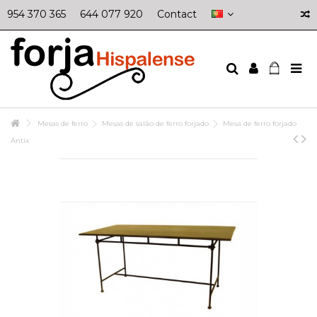
954 370 365
644 077 920
Contact
Mesas de ferro
Mesas de salão de ferro forjado
Mesa de ferro forjado
Antix