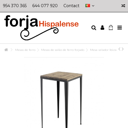
954 370 365
644 077 920
Contact
Mesas de ferro
Mesas de salão de ferro forjado
Mesa velador Ibiza