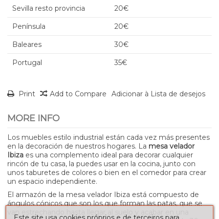
Sevilla resto provincia
20€
Península
20€
Baleares
30€
Portugal
35€
Print
Add to Compare
Adicionar à Lista de desejos
MORE INFO
Los muebles estilo industrial están cada vez más presentes
en la decoración de nuestros hogares. La
mesa velador
Ibiza
es una complemento ideal para decorar cualquier
rincón de tu casa, la puedes usar en la cocina, junto con
unos taburetes de colores o bien en el comedor para crear
un espacio independiente.
El armazón de la mesa velador Ibiza está compuesto de
ángulos cónicos que son los que forman las patas, que se
van estrechando hasta llegar al suelo y acabar en una
Este site usa cookies próprios e de terceiros para