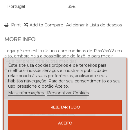
Portugal
35€
Print
Add to Compare
Adicionar à Lista de desejos
MORE INFO
Forjar pé em estilo rústico com medidas de 124x74x72 cm.
alto, embora haja a possibilidade de fazê-lo para medir
(verificar preço para outras medidas).
Este site usa cookies próprios e de terceiros para
A tampa não está incluída.
melhorar nossos serviços e mostrar a publicidade
relacionada às suas preferências, analisando seus
REVIEWS
hábitos navegação. Para dar seu consentimento ao seu
uso, pressione o botão Aceito.
Mais informações
Personalizar Cookies
Seja o primeiro a fazer uma avaliação!
REJEITAR TUDO
ACEITO