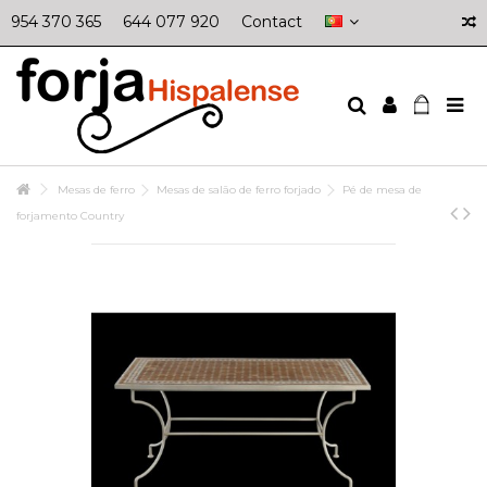
954 370 365
644 077 920
Contact
Mesas de ferro
Mesas de salão de ferro forjado
Pé de mesa de
forjamento Country