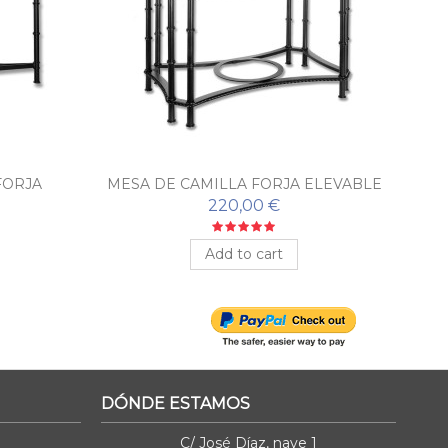
FORJA
MESA DE CAMILLA FORJA ELEVABLE
M
NA
CÓRDOBA
220,00 €
Add to cart
DÓNDE ESTAMOS
C/ José Díaz, nave 1