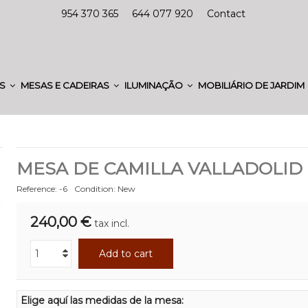
954 370 365
644 077 920
Contact
ES
MESAS E CADEIRAS
ILUMINAÇÃO
MOBILIÁRIO DE JARDIM
MESA DE CAMILLA VALLADOLID
Reference:
-6
Condition:
New
240,00 €
tax incl.
Add to cart
Elige aquí las medidas de la mesa: