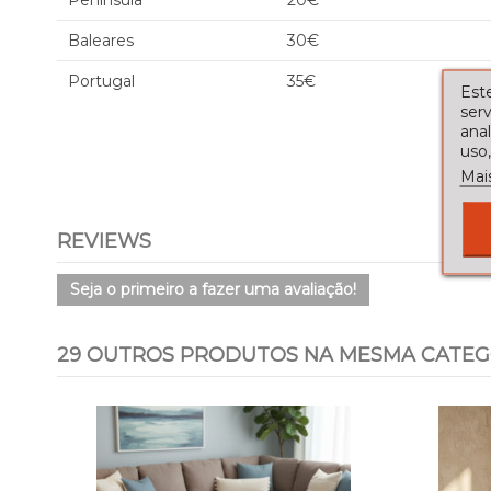
Península
20€
Baleares
30€
Portugal
35€
Este
serv
ana
uso,
Mai
REVIEWS
Seja o primeiro a fazer uma avaliação!
29 OUTROS PRODUTOS NA MESMA CATEG