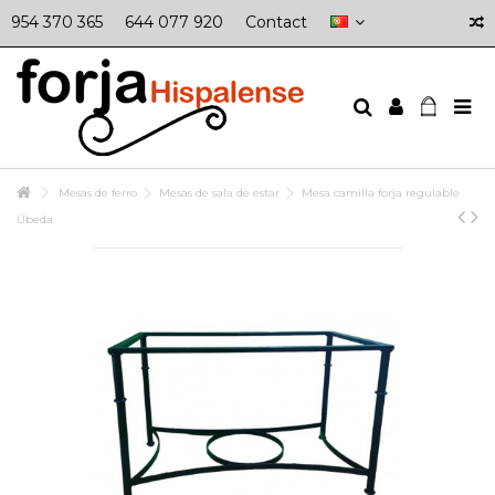
954 370 365
644 077 920
Contact
Mesas de ferro
Mesas de sala de estar
Mesa camilla forja regulable
Úbeda