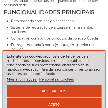
carácter, adaptando-se aos teus planos e decorando com
personalidade.
FUNCIONALIDADES PRINCIPAIS
Pata redonda com design sofisticado.
Sistema de regulação de altura sem ferramentas
auxiliares.
Compatível com outros produtos da coleção Úbeda.
Entrega montada à porta (montagem interior não
incluída).
Fabrico nacional que comprova qualidade e apoia a
Este site usa cookies próprios e de terceiros para
economia local.
melhorar nossos serviços e mostrar a publicidade
relacionada às suas preferências, analisando seus
hábitos navegação. Para dar seu consentimento ao seu
REVIEWS
uso, pressione o botão Aceito.
Mais informações
Personalizar Cookies
Seja o primeiro a fazer uma avaliação!
REJEITAR TUDO
ACEITO