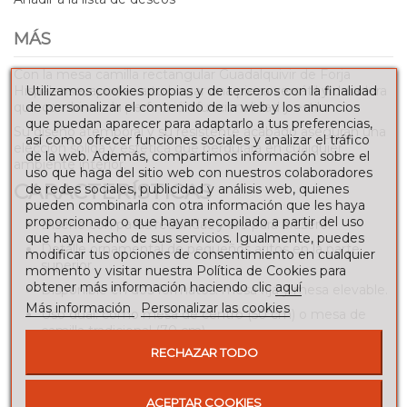
MÁS
Con la mesa camilla rectangular Guadalquivir de Forja
Utilizamos cookies propias y de terceros con la finalidad
Hispalense, aportas a tu hogar una pieza versátil y duradera
de personalizar el contenido de la web y los anuncios
que combina a la perfección funcionalidad y estilo.
que puedan aparecer para adaptarlo a tus preferencias,
Su diseño atemporal y su resistente acabado aseguran una
así como ofrecer funciones sociales y analizar el tráfico
elección sólida y estética que perdurará en cualquier
de la web. Además, compartimos información sobre el
ambiente interior.
uso que haga del sitio web con nuestros colaboradores
CARACTERÍSTICAS
de redes sociales, publicidad y análisis web, quienes
pueden combinarla con otra información que les haya
proporcionado o que hayan recopilado a partir del uso
Diseño con patas redondas y aro para brasero.
que haya hecho de sus servicios. Igualmente, puedes
Detalle ornamental de pequeños aritos en la parte
modificar tus opciones de consentimiento en cualquier
superior.
momento y visitar nuestra Política de Cookies para
obtener más información haciendo clic
aquí
Disponible en dos formatos: mesa fija y mesa elevable.
Más información
Personalizar las cookies
Uso dual: como mesa de centro (50 cm) o mesa de
camilla tradicional (70 cm).
RECHAZAR TODO
Montaje sencillo sin herramientas especiales.
ACEPTAR COOKIES