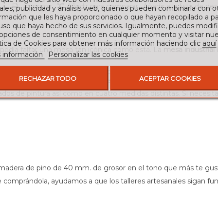
Imprimir
Añadir para comparar
Añadir a la lista de de
ales, publicidad y análisis web, quienes pueden combinarla con o
rmación que les haya proporcionado o que hayan recopilado a par
 uso que haya hecho de sus servicios. Igualmente, puedes modifi
 opciones de consentimiento en cualquier momento y visitar nue
ítica de Cookies para obtener más información haciendo clic
aquí
 podía faltar una mesa tan icónica como esta. La
mesa industrial 
 información
Personalizar las cookies
con pintura en polvo especial para el hierro, gracias a la adhere
RECHAZAR TODO
ACEPTAR COOKIES
en los espesores como en los acabados, revisando cada soldadura
ados de pintura así como en cuatro medidas distintas. Si necesi
e madera de pino de 40 mm. de grosor en el tono que más te gus
 que comprándola, ayudamos a que los talleres artesanales siga