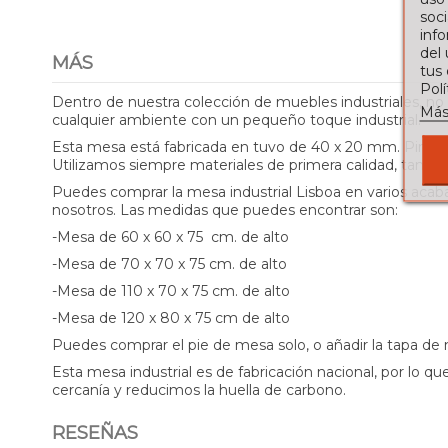
soci
info
del
MÁS
tus
Pol
Dentro de nuestra colección de muebles industriales, no
Más
cualquier ambiente con un pequeño toque industrial.
Esta mesa está fabricada en tuvo de 40 x 20 mm. Pintada 
Utilizamos siempre materiales de primera calidad, tanto 
Puedes comprar la mesa industrial Lisboa en varios acab
nosotros. Las medidas que puedes encontrar son:
-Mesa de 60 x 60 x 75 cm. de alto
-Mesa de 70 x 70 x 75 cm. de alto
-Mesa de 110 x 70 x 75 cm. de alto
-Mesa de 120 x 80 x 75 cm de alto
Puedes comprar el pie de mesa solo, o añadir la tapa d
Esta mesa industrial es de fabricación nacional, por lo
cercanía y reducimos la huella de carbono.
RESEÑAS