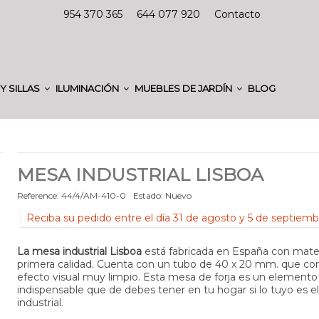
954 370 365
644 077 920
Contacto
Y SILLAS
ILUMINACIÓN
MUEBLES DE JARDÍN
BLOG
MESA INDUSTRIAL LISBOA
Reference:
44/4/AM-410-0
Estado:
Nuevo
Reciba su pedido entre el día 31 de agosto y 5 de septiemb
La mesa industrial Lisboa
está fabricada en España con mater
primera calidad. Cuenta con un tubo de 40 x 20 mm. que co
efecto visual muy limpio. Esta mesa de forja es un elemento
indispensable que de debes tener en tu hogar si lo tuyo es el 
industrial.