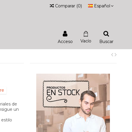
Comparar
(
0
)
Español
Vacío
Acceso
Buscar
re
iales de
nsigue un
estilo