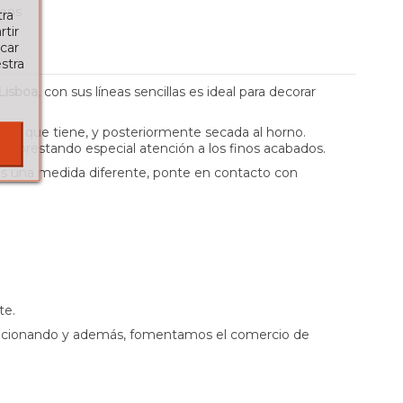
seos
tra
tir
car
stra
Lisboa
, con sus líneas sencillas es ideal para decorar
ncia que tiene, y posteriormente secada al horno.
 y prestando especial atención a los finos acabados.
tas una medida diferente, ponte en contacto con
te.
n funcionando y además, fomentamos el comercio de