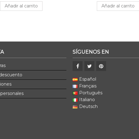
Añadir al carrito
Añadir al carrito
TA
SÍGUENOS EN
ras
 descuento
Español
ciones
Français
Português
 personales
Italiano
Deutsch