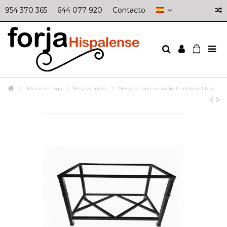
954 370 365
644 077 920
Contacto
Mesas de forja
Mesas camilla
Mesa de forja elevable Puebla del Río