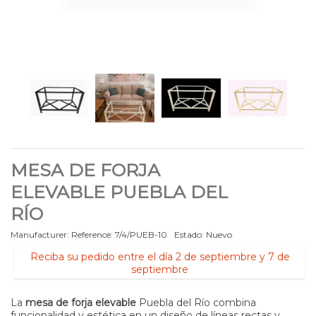
MESA DE FORJA
ELEVABLE PUEBLA DEL
RÍO
Manufacturer:
Reference:
7/4/PUEB-10
Estado:
Nuevo
Reciba su pedido entre el día 2 de septiembre y 7 de
septiembre
La
mesa de forja elevable
Puebla del Río combina
funcionalidad y estética en un diseño de líneas rectas y