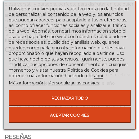
pieza versátil y duradera, perfecta para disfrutar en cualquier
Utilizamos cookies propias y de terceros con la finalidad
estación. Su diseño limpio y moderno, unido a la calidad
de personalizar el contenido de la web y los anuncios
artesanal de Forja Hispalense, asegura una elección
que puedan aparecer para adaptarlo a tus preferencias,
coherente y estética que perdurará en tu hogar.
así como ofrecer funciones sociales y analizar el tráfico
Sencilla de transformar y altamente personalizable, es la
de la web. Además, compartimos información sobre el
solución ideal para quienes buscan unir tradición y
uso que haga del sitio web con nuestros colaboradores
funcionalidad sin renunciar al estilo.
de redes sociales, publicidad y análisis web, quienes
pueden combinarla con otra información que les haya
CARACTERÍSTICAS
proporcionado o que hayan recopilado a partir del uso
que haya hecho de sus servicios. Igualmente, puedes
Sistema elevable mediante suplementos
modificar tus opciones de consentimiento en cualquier
intercambiables
momento y visitar nuestra Política de Cookies para
Decorativa cruceta superior que refuerza la estructura
obtener más información haciendo clic
aquí
Más información
Personalizar las cookies
Patas regulables en altura para uso todo el año
Compatible con radiador de brasero; evita el contacto
directo con el cristal
RECHAZAR TODO
Entrega montada: ajuste de altura sin herramientas
Fabricación personalizada: medidas, colores y
ACEPTAR COOKIES
acabados adaptables
RESEÑAS