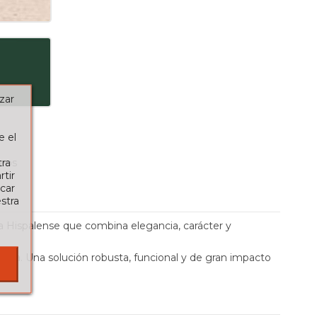
zar
e el
tra
seos
tir
car
stra
ja Hispalense que combina elegancia, carácter y
cia. Una solución robusta, funcional y de gran impacto