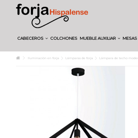
CABECEROS
COLCHONES
MUEBLE AUXILIAR
MESAS 
Iluminación en forja
Lámparas de forja
Lámpara de techo modern