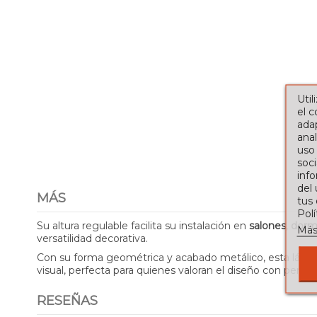
Util
el 
adap
anal
uso
soci
info
del
MÁS
tus
Pol
Su altura regulable facilita su instalación en
salones
,
dormi
Más
versatilidad decorativa.
Con su forma geométrica y acabado metálico, esta lámpar
visual, perfecta para quienes valoran el diseño con person
RESEÑAS