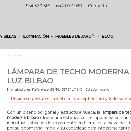
954 370 365
644 077 920
Contacto
Y SILLAS
ILUMINACIÓN
MUEBLES DE JARDÍN
BLOG
a 1 luz Bilbao
LÁMPARA DE TECHO MODERNA 
LUZ BILBAO
Manufacturer:
Reference:
28/1/L-5375 1L/45-0
Estado:
Nuevo
Reciba su pedido entre el día 1 de septiembre y 6 de sept
Con un diseño poligonal y estructura hueca, la
lámpara de te
moderna bilbao
ofrece una estética contemporánea con un su
industrial. Fabricada íntegramente en hierro, esta pieza de 1 
por su geometría limpia y su capacidad para integrarse tanto