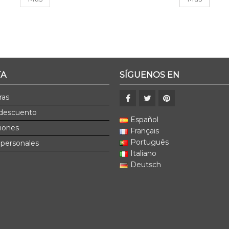
TA
SÍGUENOS EN
ras
 descuento
Español
ciones
Français
Português
 personales
Italiano
Deutsch