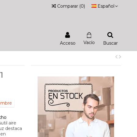
Comparar
(
0
)
Español
Vacío
Acceso
Buscar
1
iembre
cho
til aire
luz destaca
 en