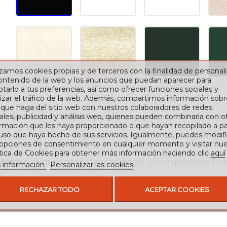
izamos cookies propias y de terceros con la finalidad de personali
contenido de la web y los anuncios que puedan aparecer para
tarlo a tus preferencias, así como ofrecer funciones sociales y
izar el tráfico de la web. Además, compartimos información sobr
 que haga del sitio web con nuestros colaboradores de redes
ales, publicidad y análisis web, quienes pueden combinarla con o
Imprimir
Añadir para comparar
Añadir a la lista de de
rmación que les haya proporcionado o que hayan recopilado a par
 uso que haya hecho de sus servicios. Igualmente, puedes modifi
 opciones de consentimiento en cualquier momento y visitar nue
ítica de Cookies para obtener más información haciendo clic
aquí
torios
o cualquier otro espacio del hogar. Una propuesta de For
 información
Personalizar las cookies
a se convierte en un punto focal que transforma cualquier estan
RECHAZAR TODO
ACEPTAR COOKIES
alidad y la calidad de una pieza hecha para durar.