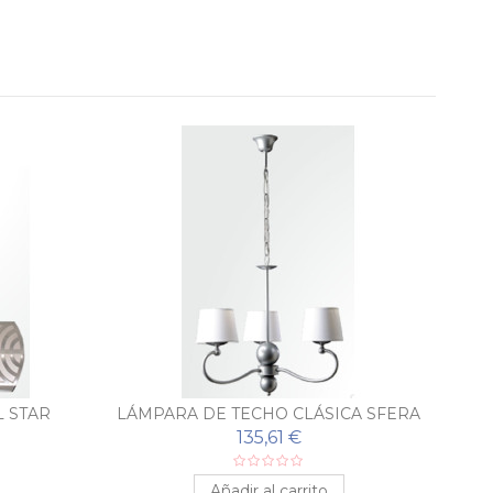
 STAR
LÁMPARA DE TECHO CLÁSICA SFERA
L
135,61 €
Añadir al carrito