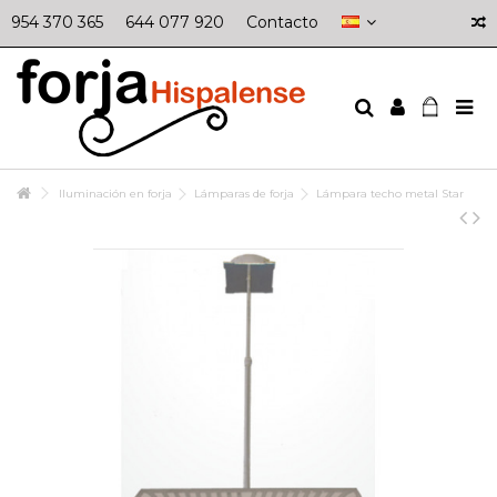
954 370 365
644 077 920
Contacto
Iluminación en forja
Lámparas de forja
Lámpara techo metal Star