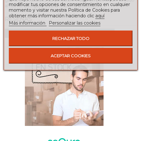
modificar tus opciones de consentimiento en cualquier
al horno que garantiza la máxima durabilidad.
momento y visitar nuestra Política de Cookies para
obtener más información haciendo clic
aquí
RESEÑAS
Más información
Personalizar las cookies
Para escribir una reseña debes estar registrado
RECHAZAR TODO
ACEPTAR COOKIES