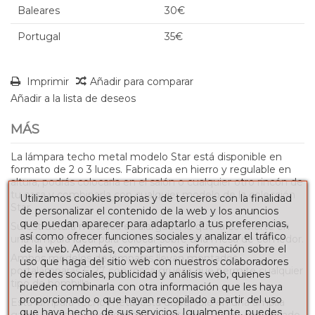
Baleares
30€
Portugal
35€
Imprimir
Añadir para comparar
Añadir a la lista de deseos
MÁS
La lámpara techo metal modelo Star está disponible en
formato de 2 o 3 luces. Fabricada en hierro y regulable en
altura, podrás colocarla en el salón o cualquier otro rincón de
tu casa y combinarla con cualquier modelo de la colección
Utilizamos cookies propias y de terceros con la finalidad
Star.
de personalizar el contenido de la web y los anuncios
que puedan aparecer para adaptarlo a tus preferencias,
Su estructura metálica es alargada, lo que la convierte en
así como ofrecer funciones sociales y analizar el tráfico
una lámpara ideal para colocar sobre una mesa de comedor.
de la web. Además, compartimos información sobre el
Ambos modelos de lámparas llevan montados
uso que haga del sitio web con nuestros colaboradores
portalámparas E-27 con rosca gruesa que permite cualquier
de redes sociales, publicidad y análisis web, quienes
tipo de bombilla.
pueden combinarla con otra información que les haya
proporcionado o que hayan recopilado a partir del uso
Esta lámpara techo metal está disponible en una amplia
que haya hecho de sus servicios. Igualmente, puedes
gama de acabados de pintura. Pintura en polvo con secado