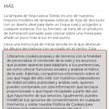
MÁS
La lámpara de forja rústica Toledo es uno de nuestros
mejores modelos de lámparas rústicas de forja de dos luces
con un diseño ideal para darle un toque rural y acogedor a
cualquier estancia. Por su formato, se trata de un producto
de iluminación pensado para colocar sobre una mesa para
añadir un poco más la luz en ese punto.
Lleva una estructura de metal sencilla en la que destacan
los dibujos decorativos con un rizado en el centro. Esta
lámpara lleva las tulipas con un cristal transparente gótico y
Utilizamos cookies propias y de terceros con la finalidad
casquillos E-27 para bombillas de rosca gruesa.
de personalizar el contenido de la web y los anuncios
Cuenta con las siguientes medidas:
que puedan aparecer para adaptarlo a tus preferencias,
así como ofrecer funciones sociales y analizar el tráfico
Largo: 78 cm.
de la web. Además, compartimos información sobre el
Alto: 56 cm. (con la cadena incluida)>
uso que haga del sitio web con nuestros colaboradores
Ancho: 18 cm.
de redes sociales, publicidad y análisis web, quienes
pueden combinarla con otra información que les haya
Disponible en una amplia gama de colores diferentes.
proporcionado o que hayan recopilado a partir del uso
que haya hecho de sus servicios. Igualmente, puedes
RESEÑAS
modificar tus opciones de consentimiento en cualquier
momento y visitar nuestra Política de Cookies para
obtener más información haciendo clic
aquí