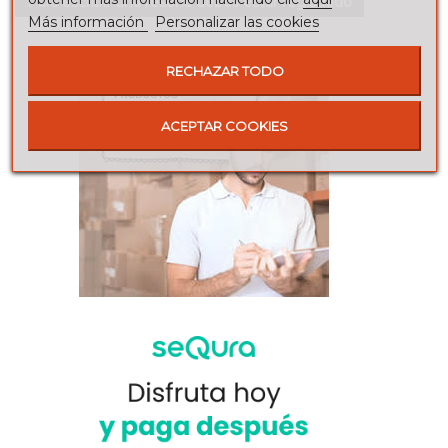
Para escribir una reseña debes estar registrado
Más información
Personalizar las cookies
RECHAZAR TODO
ACEPTAR COOKIES