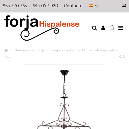
954 370 365
644 077 920
Contacto
Iluminación en forja
Lámparas de forja
Lámpara de forja rústica
Toledo