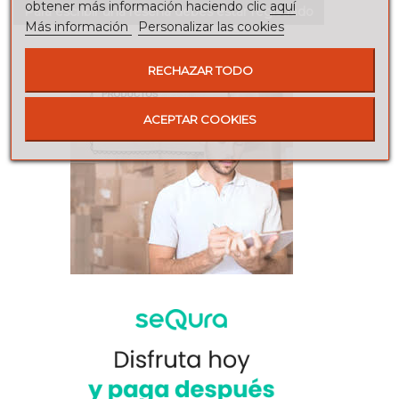
obtener más información haciendo clic
aquí
Para escribir una reseña debes estar registrado
Más información
Personalizar las cookies
RECHAZAR TODO
ACEPTAR COOKIES