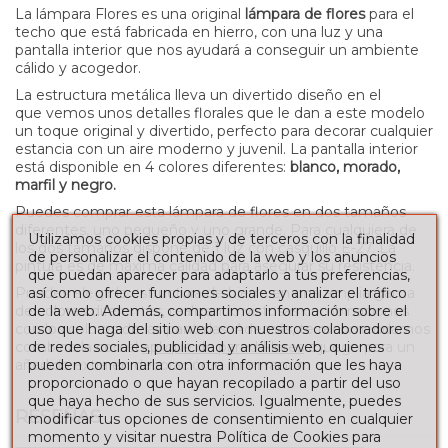
La lámpara Flores es una original
lámpara de flores
para el
techo que está fabricada en hierro, con una luz y una
pantalla interior que nos ayudará a conseguir un ambiente
cálido y acogedor.
La estructura metálica lleva un divertido diseño en el
que vemos unos detalles florales que le dan a este modelo
un toque original y divertido, perfecto para decorar cualquier
estancia con un aire moderno y juvenil. La pantalla interior
está disponible en 4 colores diferentes:
blanco, morado,
marfil y negro.
Puedes comprar esta lámpara de flores en dos tamaños
diferentes, uno pequeño y uno grande. Para cualquiera de
Utilizamos cookies propias y de terceros con la finalidad
los dos tamaños dispone de 1 luz con casquillo E-27. La
de personalizar el contenido de la web y los anuncios
pintura es de máxima calidad para asegurar su resistencia.
que puedan aparecer para adaptarlo a tus preferencias,
así como ofrecer funciones sociales y analizar el tráfico
Puedes elegir la estructura de hierro en una amplia gama
de la web. Además, compartimos información sobre el
de colores diferentes, realizando vistosas combinaciones
uso que haga del sitio web con nuestros colaboradores
con los colores de las pantallas. Además, te recomendamos
de redes sociales, publicidad y análisis web, quienes
combinarla con el
aplique de pared Flores
a juego para un
pueden combinarla con otra información que les haya
añadido extra en decoración e iluminación.
proporcionado o que hayan recopilado a partir del uso
que haya hecho de sus servicios. Igualmente, puedes
RESEÑAS
modificar tus opciones de consentimiento en cualquier
momento y visitar nuestra Política de Cookies para