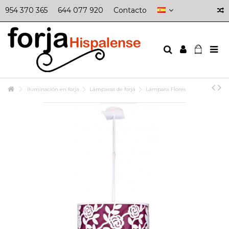
954 370 365
644 077 920
Contacto
Iluminación en forja
Lámparas de forja
Lámpara Flores