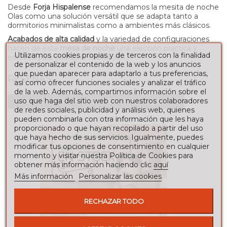
Desde
Forja Hispalense
recomendamos la mesita de noche
Olas como una solución versátil que se adapta tanto a
dormitorios minimalistas como a ambientes más clásicos.
Acabados de alta calidad
y la variedad de configuraciones
hacen de esta
mesa de noche
una elección práctica y
Utilizamos cookies propias y de terceros con la finalidad
estética para cualquier habitación.
de personalizar el contenido de la web y los anuncios
que puedan aparecer para adaptarlo a tus preferencias,
RESEÑAS
así como ofrecer funciones sociales y analizar el tráfico
de la web. Además, compartimos información sobre el
uso que haga del sitio web con nuestros colaboradores
Para escribir una reseña debes estar registrado
de redes sociales, publicidad y análisis web, quienes
pueden combinarla con otra información que les haya
proporcionado o que hayan recopilado a partir del uso
que haya hecho de sus servicios. Igualmente, puedes
modificar tus opciones de consentimiento en cualquier
momento y visitar nuestra Política de Cookies para
obtener más información haciendo clic
aquí
Más información
Personalizar las cookies
RECHAZAR TODO