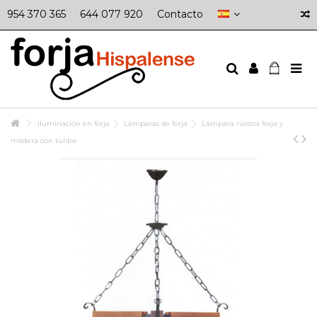
954 370 365
644 077 920
Contacto
Iluminación en forja
Lámparas de forja
Lámpara rústica forja y
madera con tulipa