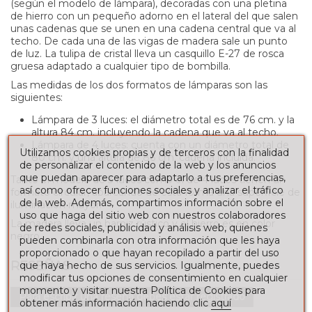
(según el modelo de lámpara), decoradas con una pletina
de hierro con un pequeño adorno en el lateral del que salen
unas cadenas que se unen en una cadena central que va al
techo. De cada una de las vigas de madera sale un punto
de luz. La tulipa de cristal lleva un casquillo E-27 de rosca
gruesa adaptado a cualquier tipo de bombilla.
Las medidas de los dos formatos de lámparas son las
siguientes:
Lámpara de 3 luces: el diámetro total es de 76 cm. y la
altura 84 cm. incluyendo la cadena que va al techo.
Lámpara de 4 luces: cuenta con un diámetro total de
Utilizamos cookies propias y de terceros con la finalidad
80 cm. y una altura de 86 cm. cadena incluida.
de personalizar el contenido de la web y los anuncios
que puedan aparecer para adaptarlo a tus preferencias,
Tanto el modelo de 3 luces como el de 4 luces tienen un
así como ofrecer funciones sociales y analizar el tráfico
formato circular, abarcando de esta forma una superficie de
de la web. Además, compartimos información sobre el
iluminación mayor.
uso que haga del sitio web con nuestros colaboradores
La madera lleva un barniz rústico y el hierro es en color
de redes sociales, publicidad y análisis web, quienes
negro.
pueden combinarla con otra información que les haya
proporcionado o que hayan recopilado a partir del uso
RESEÑAS
que haya hecho de sus servicios. Igualmente, puedes
modificar tus opciones de consentimiento en cualquier
momento y visitar nuestra Política de Cookies para
Para escribir una reseña debes estar registrado
obtener más información haciendo clic
aquí