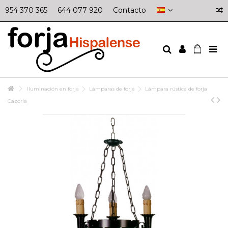
954 370 365
644 077 920
Contacto
Iluminación en forja
Lámparas de forja
Lámpara rústica de forja
Cazorla