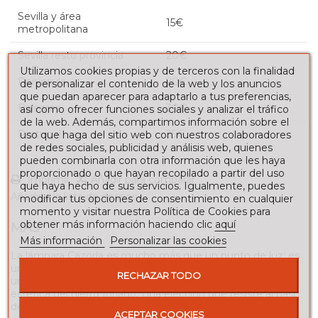
Sevilla y área
15€
metropolitana
Sevilla resto provincia
20€
Utilizamos cookies propias y de terceros con la finalidad
Península
20€
de personalizar el contenido de la web y los anuncios
que puedan aparecer para adaptarlo a tus preferencias,
Baleares
30€
así como ofrecer funciones sociales y analizar el tráfico
de la web. Además, compartimos información sobre el
Portugal
35€
uso que haga del sitio web con nuestros colaboradores
de redes sociales, publicidad y análisis web, quienes
pueden combinarla con otra información que les haya
proporcionado o que hayan recopilado a partir del uso
Imprimir
Añadir para comparar
que haya hecho de sus servicios. Igualmente, puedes
Añadir a la lista de deseos
modificar tus opciones de consentimiento en cualquier
momento y visitar nuestra Política de Cookies para
obtener más información haciendo clic
aquí
MÁS
Más información
Personalizar las cookies
La lámpara Cazorla es mucho más que un punto de luz: es
una pieza decorativa con alma, ideal para quienes desean
RECHAZAR TODO
un ambiente cálido y acogedor sin renunciar a la fuerza
estética del hierro forjado. Una elección que resiste al paso
del tiempo, tanto en estilo como en durabilidad.
ACEPTAR COOKIES