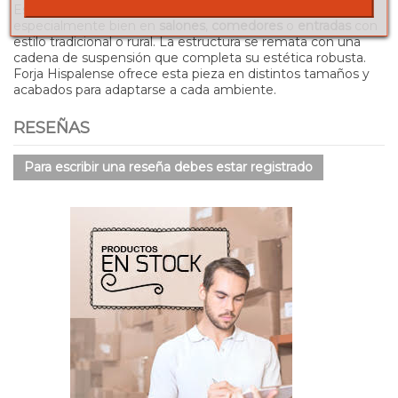
Esta lámpara está pensada para interiores y encaja
especialmente bien en
salones
,
comedores
o
entradas
con
estilo tradicional o rural. La estructura se remata con una
cadena de suspensión que completa su estética robusta.
Forja Hispalense ofrece esta pieza en distintos tamaños y
acabados para adaptarse a cada ambiente.
RESEÑAS
Para escribir una reseña debes estar registrado