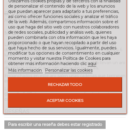
Utilizamos cookies propias y de terceros con la finalidad
de personalizar el contenido de la web y los anuncios
que puedan aparecer para adaptarlo a tus preferencias,
Imprimir
Añadir para comparar
así como ofrecer funciones sociales y analizar el tráfico
Añadir a la lista de deseos
de la web. Además, compartimos información sobre el
uso que haga del sitio web con nuestros colaboradores
de redes sociales, publicidad y análisis web, quienes
MÁS
pueden combinarla con otra información que les haya
proporcionado o que hayan recopilado a partir del uso
Lámparas Huelva de techo, fabricadas en forja y con un
que haya hecho de sus servicios. Igualmente, puedes
diseño rústico que puedes comprar con 3 luces 4 luces o 6
modificar tus opciones de consentimiento en cualquier
luces.
momento y visitar nuestra Política de Cookies para
Fabricadas en hierro, nuestras lámparas Huelva llevan un aro
obtener más información haciendo clic
aquí
de pletina sobre el que van colocadas las luces.
Más información
Personalizar las cookies
Enganchados en este aro salen unas cadenas que terminan
en el plafón que va al techo.
RECHAZAR TODO
Las luces llevan un adorno de flor de lis y van con un
casquillo E-27 de rosca gruesa con una funda de vela muy
característico de las lámparas rústicas.
ACEPTAR COOKIES
RESEÑAS
Para escribir una reseña debes estar registrado