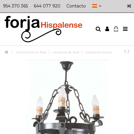
954 370 365
644 077 920
Contacto
Iluminación en forja
Lámparas de forja
Lámparas Huelva