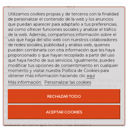
Baleares
30€
Utilizamos cookies propias y de terceros con la finalidad
Portugal
35€
de personalizar el contenido de la web y los anuncios
que puedan aparecer para adaptarlo a tus preferencias,
así como ofrecer funciones sociales y analizar el tráfico
de la web. Además, compartimos información sobre el
Imprimir
Añadir para comparar
uso que haga del sitio web con nuestros colaboradores
Añadir a la lista de deseos
de redes sociales, publicidad y análisis web, quienes
pueden combinarla con otra información que les haya
proporcionado o que hayan recopilado a partir del uso
MÁS
que haya hecho de sus servicios. Igualmente, puedes
modificar tus opciones de consentimiento en cualquier
Lámpara de forja rústica fabricada con materiales de
momento y visitar nuestra Política de Cookies para
máxima calidad modelo Format II.
obtener más información haciendo clic
aquí
Este original modelo de techo tiene un diseño formado por
Más información
Personalizar las cookies
cuatro brazos de pletina que terminan en el centro de la
lámpara, en los que están situadas las cuatro luces con una
funda en forma de vela.
RECHAZAR TODO
Todas las bombillas van montadas sobre un casquillo E-27.
Esta lámpara es ideal para colocarla en casas rurales.
ACEPTAR COOKIES
Puedes encontrarla en una amplia gama de colores con un
acabado al horno que lo hace más duradero.