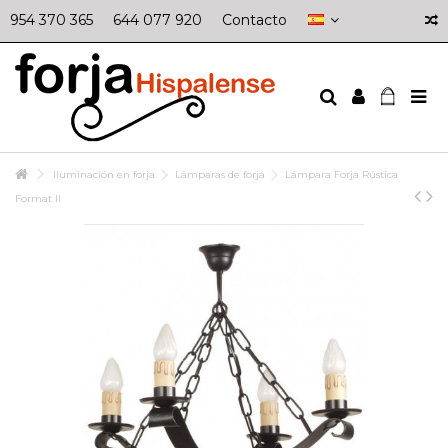
954 370 365
644 077 920
Contacto
Iluminación en forja
Lámparas de forja
Lámpara Forja Rústica
Format II