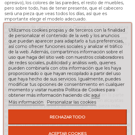
opresivo), los colores de las paredes, el resto de muebles,
pero sobre todo, has de tener presente, que el cabecero
será una pieza que veas todos los días, así que es
importante elegir el modelo adecuado.
El
cabecero de cama romántico Gama
l es una bonita pieza
Utilizamos cookies propias y de terceros con la finalidad
elaborada de manera artesanal, con un diseño muy sencillo
de personalizar el contenido de la web y los anuncios
y decorativo. Fabricado íntegramente en hierro de primera
que puedan aparecer para adaptarlo a tus preferencias,
calidad, puedes comprar esta pieza en diferentes medidas y
así como ofrecer funciones sociales y analizar el tráfico
colores. Las medidas son las siguientes:
de la web. Además, compartimos información sobre el
- Cabecero de 90: 97 cm. de ancho y 138 cm. de alto.
uso que haga del sitio web con nuestros colaboradores
de redes sociales, publicidad y análisis web, quienes
- Cabecero de 105: 112 cm. de ancho y 138 cm. de alto.
pueden combinarla con otra información que les haya
- Cabecero de 135: 142 cm. de ancho y 138 cm. de alto.
proporcionado o que hayan recopilado a partir del uso
que haya hecho de sus servicios. Igualmente, puedes
- Cabecero de 150: 157 cm. de ancho y 138 cm. de alto.
modificar tus opciones de consentimiento en cualquier
Este cabecero se entrega montado a pie de calle o de
momento y visitar nuestra Política de Cookies para
portal. Cuenta con unas pequeñas hendiduras en la parte
obtener más información haciendo clic
aquí
trasera de las patas para que lo puedas fijar con alcayatas
Más información
Personalizar las cookies
(no incluidas) en la pared y así conseguir una pieza más
estable. El cabecero Gamal tiene patas que se apoyan en el
suelo.
RECHAZAR TODO
Si eliges un cabecero de cama romántico para tu dormitorio
cuentas con muchas opciones para combinarlo con el resto
ACEPTAR COOKIES