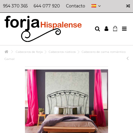
954 370 365
644 077 920
Contacto
Cabeceros de forja
Cabeceros rústicos
Cabecero de cama romántico
Gamal