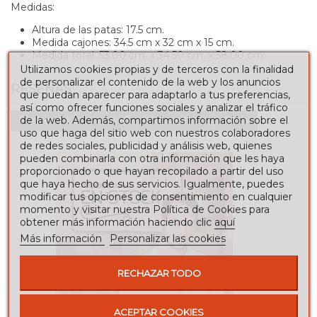
Medidas:
Altura de las patas:
17.5 cm.
Medida cajones: 34.5 cm x 32 cm x 15 cm.
Medida total:
53.00 cm. x 34.50 cm. x 58.00 cm.
Utilizamos cookies propias y de terceros con la finalidad
de personalizar el contenido de la web y los anuncios
RESEÑAS
que puedan aparecer para adaptarlo a tus preferencias,
así como ofrecer funciones sociales y analizar el tráfico
de la web. Además, compartimos información sobre el
Para escribir una reseña debes estar registrado
uso que haga del sitio web con nuestros colaboradores
de redes sociales, publicidad y análisis web, quienes
pueden combinarla con otra información que les haya
proporcionado o que hayan recopilado a partir del uso
que haya hecho de sus servicios. Igualmente, puedes
modificar tus opciones de consentimiento en cualquier
momento y visitar nuestra Política de Cookies para
obtener más información haciendo clic
aquí
Más información
Personalizar las cookies
RECHAZAR TODO
ACEPTAR COOKIES