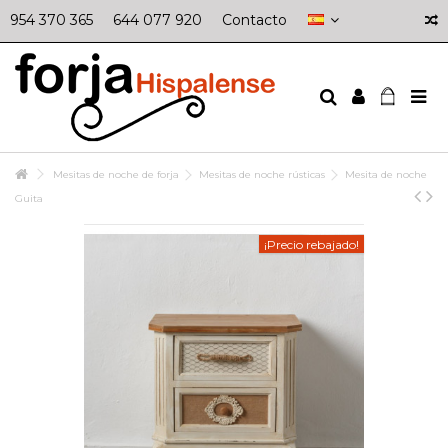
954 370 365
644 077 920
Contacto
Mesitas de noche de forja
Mesitas de noche rústicas
Mesita de noche
Guita
¡Precio rebajado!