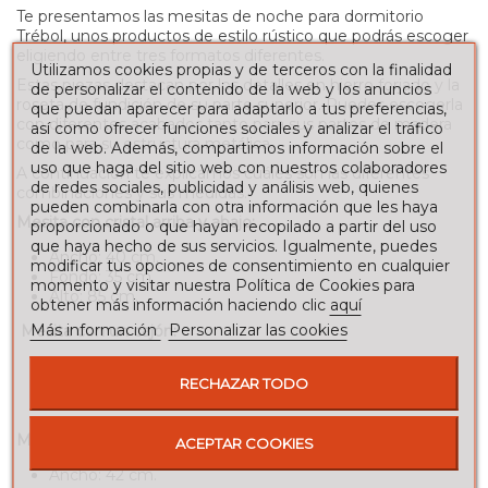
Te presentamos las mesitas de noche para dormitorio
Trébol, unos productos de estilo rústico que podrás escoger
eligiendo entre tres formatos diferentes.
Utilizamos cookies propias y de terceros con la finalidad
Estas piezas destacan por los detalles en hierro forjado y la
de personalizar el contenido de la web y los anuncios
roseta de fundición de su parte superior. Puedes escogerla
que puedan aparecer para adaptarlo a tus preferencias,
con diferentes acabados tanto para sus partes de madera
así como ofrecer funciones sociales y analizar el tráfico
como para su estructura metálica.
de la web. Además, compartimos información sobre el
uso que haga del sitio web con nuestros colaboradores
A continuación te explicamos cuáles son las diferentes
de redes sociales, publicidad y análisis web, quienes
combinaciones y sus medidas.
pueden combinarla con otra información que les haya
Mesita con cristal arriba y abajo:
proporcionado o que hayan recopilado a partir del uso
que haya hecho de sus servicios. Igualmente, puedes
Ancho: 40 cm.
modificar tus opciones de consentimiento en cualquier
Fondo: 35 cm.
momento y visitar nuestra Política de Cookies para
Alto: 85 cm.
obtener más información haciendo clic
aquí
Más información
Personalizar las cookies
Mesita con un cajón:
Ancho: 42 cm.
RECHAZAR TODO
Fondo: 35 cm.
Alto: 85 cm.
Mesita con dos cajones:
ACEPTAR COOKIES
Ancho: 42 cm.