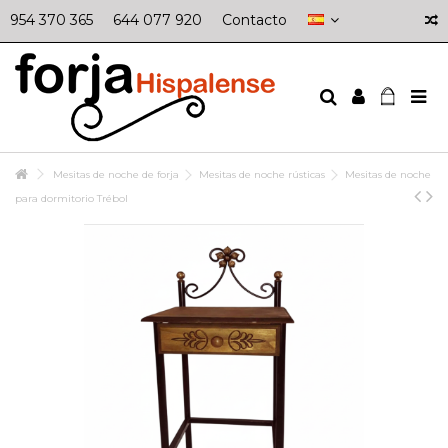
954 370 365
644 077 920
Contacto
Mesitas de noche de forja
Mesitas de noche rústicas
Mesitas de noche
para dormitorio Trébol