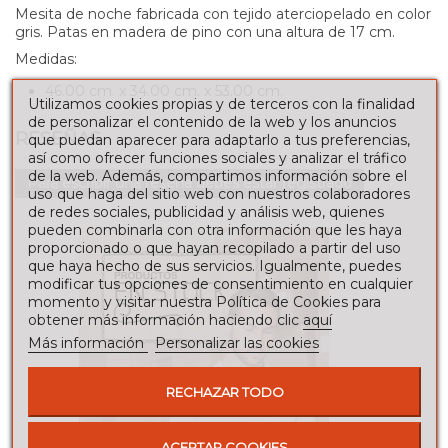
Mesita de noche fabricada con tejido aterciopelado en color
gris. Patas en madera de pino con una altura de 17 cm.
Medidas:
46.00 cm. x 34.00 cm. x 53.00 cm.
Utilizamos cookies propias y de terceros con la finalidad
de personalizar el contenido de la web y los anuncios
RESEÑAS
que puedan aparecer para adaptarlo a tus preferencias,
así como ofrecer funciones sociales y analizar el tráfico
de la web. Además, compartimos información sobre el
Para escribir una reseña debes estar registrado
uso que haga del sitio web con nuestros colaboradores
de redes sociales, publicidad y análisis web, quienes
pueden combinarla con otra información que les haya
proporcionado o que hayan recopilado a partir del uso
que haya hecho de sus servicios. Igualmente, puedes
modificar tus opciones de consentimiento en cualquier
momento y visitar nuestra Política de Cookies para
obtener más información haciendo clic
aquí
Más información
Personalizar las cookies
RECHAZAR TODO
ACEPTAR COOKIES