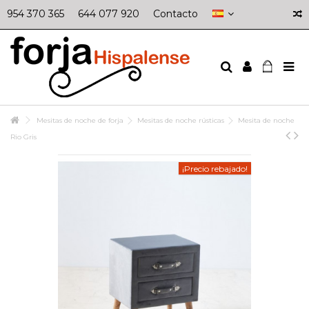
954 370 365
644 077 920
Contacto
Mesitas de noche de forja
Mesitas de noche rústicas
Mesita de noche
Rio Gris
¡Precio rebajado!