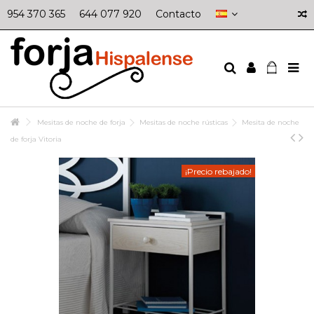
954 370 365
644 077 920
Contacto
Mesitas de noche de forja
Mesitas de noche rústicas
Mesita de noche
de forja Vitoria
¡Precio rebajado!