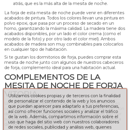
atrás, que es la más alta de la mesita de noche.
La forja de esta mesita de noche puede venir en diferentes
acabados de pintura. Todos los colores llevan una pintura en
polvo epoxi, que pasa por un proceso de secado en un
horno, garantizando la máxima calidad. La madera tiene dos
acabados disponibles, por un lado el color crema (como el
modelo de la foto) y por otro lado el color miel). Ambos
acabados de madera son muy combinables para colocarlos
en cualquier tipo de habitación.
Si te gustan los dormitorios de forja, puedes comprar esta
mesita de noche junto con algunos de nuestros cabeceros
de forja, complemento ideal para una habitación actual.
COMPLEMENTOS DE LA
MESITA DE NOCHE DE FORJA
VITORIA
Utilizamos cookies propias y de terceros con la finalidad
de personalizar el contenido de la web y los anuncios
Un complemento perfecto para esta mesita de noche es
que puedan aparecer para adaptarlo a tus preferencias,
sin duda, un cabecero de forja. Dentro de nuestra colección
así como ofrecer funciones sociales y analizar el tráfico
de cabeceros de cama, destacamos dos modelos que por
de la web. Además, compartimos información sobre el
sus líneas sencillas, encajarán a la perfección con la mesita
uso que haga del sitio web con nuestros colaboradores
de noche de forja Vitoria:
de redes sociales, publicidad y análisis web, quienes