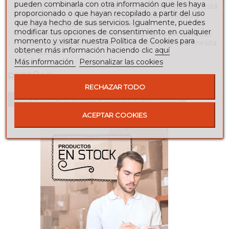
pueden combinarla con otra información que les haya
Cabecero moderno Vitoria: este cabecero de forja está
proporcionado o que hayan recopilado a partir del uso
terminado en hierro y tiene unas líneas sencillas a
que haya hecho de sus servicios. Igualmente, puedes
juego con esta mesita de noche.
modificar tus opciones de consentimiento en cualquier
Cabecero de forja moderno Mireia: también de líneas
momento y visitar nuestra Política de Cookies para
rectas, resulta un complemento ideal para esta mesita
obtener más información haciendo clic
aquí
de noche.
Más información
Personalizar las cookies
RESEÑAS
RECHAZAR TODO
Para escribir una reseña debes estar registrado
ACEPTAR COOKIES