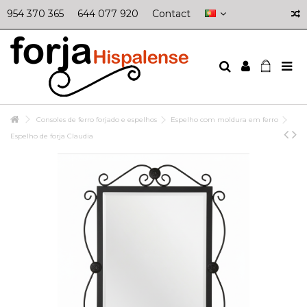
954 370 365
644 077 920
Contact
Consoles de ferro forjado e espelhos
Espelho com moldura em ferro
Espelho de forja Claudia