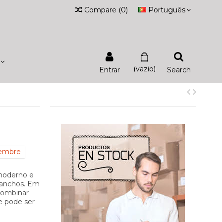
Compare
(
0
)
Português
(vazio)
Entrar
Search
iembre
 moderno e
ganchos. Em
 combinar
e pode ser