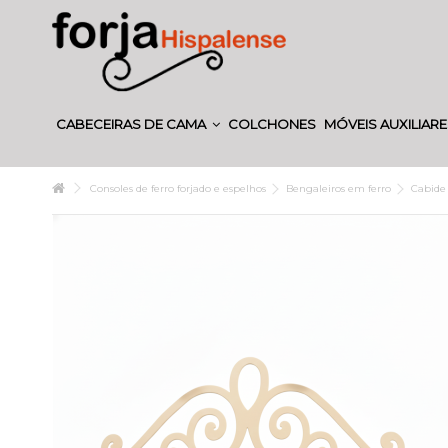
CABECEIRAS DE CAMA
COLCHONES
MÓVEIS AUXILIAR
Consoles de ferro forjado e espelhos
Bengaleiros em ferro
Cabide 