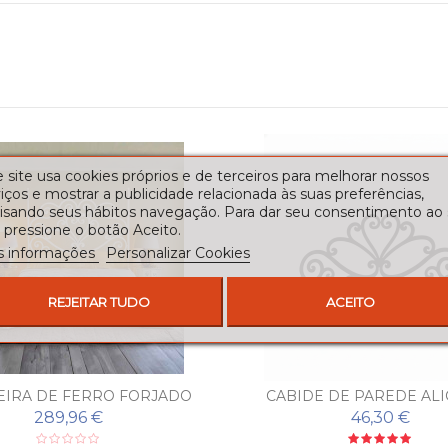
 site usa cookies próprios e de terceiros para melhorar nossos
iços e mostrar a publicidade relacionada às suas preferências,
lisando seus hábitos navegação. Para dar seu consentimento ao
 pressione o botão Aceito.
s informações
Personalizar Cookies
REJEITAR TUDO
ACEITO
EIRA DE FERRO FORJADO
CABIDE DE PAREDE AL
ALICANTE
289,96 €
46,30 €