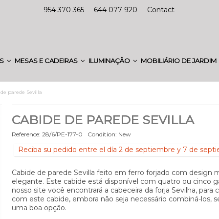
954 370 365
644 077 920
Contact
ES
MESAS E CADEIRAS
ILUMINAÇÃO
MOBILIÁRIO DE JARDIM
de parede Sevilla
CABIDE DE PAREDE SEVILLA
Reference:
28/6/PE-177-0
Condition:
New
Reciba su pedido entre el día 2 de septiembre y 7 de sept
Cabide de parede Sevilla feito em ferro forjado com design
elegante. Este cabide está disponível com quatro ou cinco 
nosso site você encontrará a cabeceira da forja Sevilha, para
com este cabide, embora não seja necessário combiná-los, s
uma boa opção.