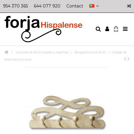
954 370 365
644 077 920
Contact
Consoles de ferro forjado e espelhos
Bengaleiros em ferro
Cabide de
forjamiento Lazos