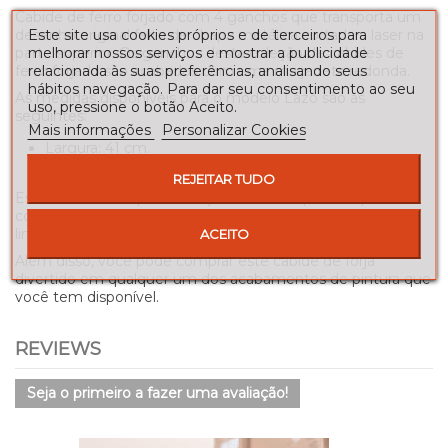
Cabide de ferro forjado com 4 ganchos que transporta um
desenho original feito de chapa metálica cortada a laser na
Este site usa cookies próprios e de terceiros para
parte superior. Os ganchos desta coleção de cabides de
melhorar nossos serviços e mostrar a publicidade
ferro forjado são acabados com uma maçaneta redonda.
relacionada às suas preferências, analisando seus
hábitos navegação. Para dar seu consentimento ao seu
As medidas disponíveis para o modelo Lazo são as
uso, pressione o botão Aceito.
seguintes:
Mais informações
Personalizar Cookies
Largura: 41 cm.
Altura: 22 cm
REJEITAR TUDO
Estes cabides de parede forjar são muito práticos para
colocar na entrada ou em qualquer um dos quartos. Sua
linha moderna dará um toque moderno à decoração.
ACEITO
Além disso, você pode comprar este cabide de forja
divertido em qualquer um dos acabamentos de pintura que
você tem disponível.
REVIEWS
Seja o primeiro a fazer uma avaliação!