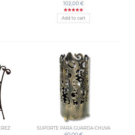
FORJADO SEGOVIA
102,00 €
Add to cart
EREZ
SUPORTE PARA GUARDA-CHUVA
M
RETRÔ
60,00 €