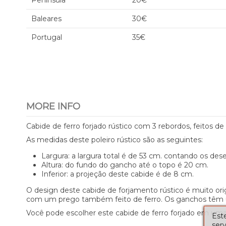
Península
20€
Baleares
30€
Portugal
35€
MORE INFO
Cabide de ferro forjado rústico com 3 rebordos, feitos de
As medidas deste poleiro rústico são as seguintes:
Largura: a largura total é de 53 cm. contando os de
Altura: do fundo do gancho até o topo é 20 cm.
Inferior: a projeção deste cabide é de 8 cm.
O design deste cabide de forjamento rústico é muito ori
com um prego também feito de ferro. Os ganchos têm um
Você pode escolher este cabide de ferro forjado em u
Este
serv