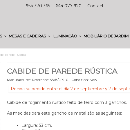
954 370 365
644 077 920
Contact
ES
MESAS E CADEIRAS
ILUMINAÇÃO
MOBILIÁRIO DE JARDIM
 de parede Rústica
CABIDE DE PAREDE RÚSTICA
Manufacturer:
Reference:
58/8/P19-0
Condition:
New
Reciba su pedido entre el día 2 de septiembre y 7 de sept
Cabide de forjamento rústico feito de ferro com 3 ganchos.
As medidas para este gancho de metal são as seguintes:
Largura: 53 cm.