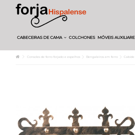
CABECEIRAS DE CAMA
COLCHONES
MÓVEIS AUXILIAR
Consoles de ferro forjado e espelhos
Bengaleiros em ferro
Cabide