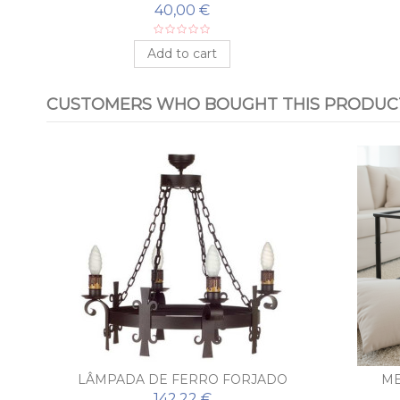
40,00 €
Add to cart
CUSTOMERS WHO BOUGHT THIS PRODUCT
LÂMPADA DE FERRO FORJADO
ME
FRAGUA
142,22 €