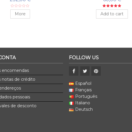
More
Add to cart
 CONTA
FOLLOW US
s encomendas
 notas de crédito
Español
endereços
Français
Português
dados pessoais
Italiano
ales de desconto
Deutsch