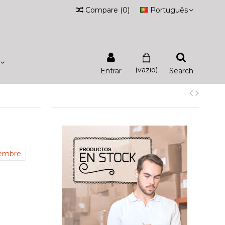
Compare
(
0
)
Português
(vazio)
Entrar
Search
iembre