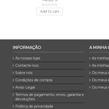
Add to cart
INFORMAÇÃO
A MINHA
As nossas lojas
As minha
Contacte-nos
As minhas
Sobre nós
Os meus 
Condições de compra
Os meus 
Aviso Legal
Os meus v
Termos de pagamento, envio, garantia e
devoluções
Política de privacidade