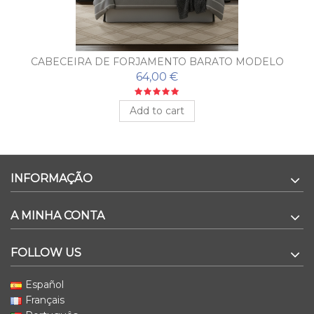
CABECEIRA DE FORJAMENTO BARATO MODELO
FLORIDA
64,00 €
Add to cart
INFORMAÇÃO
A MINHA CONTA
FOLLOW US
Español
Français