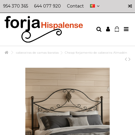
954 370 365
644 077 920
Contact
cabeceiras de camas baratas
Cheap forjamento de cabeceira Almadén