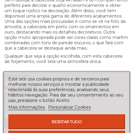
perfeito para decorar o quarto economicamente e obter
um toque rústico na decoração. Além disso, você tem
disponível uma ampla gama de diferentes acabamentos.
Uma das opções mais procuradas é como se vê na foto da
amostra, a cabeceira em preto com os ornamentos em
ouro, destacando mais os detalhes decorativos. Outra
opção muito apropriada pode ser cores claras como marfim
combinadas com tons de parede escuros, o que fará com
que a cabeceira se destaque ainda mais.
Qualquer que seja a opção escolhida, com esta cabeceira
de forjamento, você terá uma atmosfera única.
REVIEWS
Este site usa cookies próprios e de terceiros para
melhorar nossos serviços e mostrar a publicidade
Nota
relacionada às suas preferências, analisando seus
Nuria
2019-05-24
hábitos navegação. Para dar seu consentimento ao seu
uso, pressione o botão Aceito.
Cabecero forja
Mais informações
Personalizar Cookies
Muy buen producto calidad-precio
REJEITAR TUDO
Faça uma avaliação! !