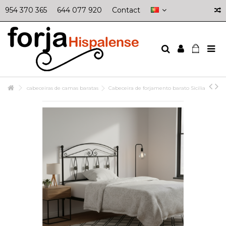
954 370 365
644 077 920
Contact
cabeceiras de camas baratas
Cabeceira de forjamento barato Sicilia