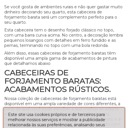
Se você gosta de ambientes rurais e não quer gastar muito
dinheiro decorando seu quarto, esta cabeceira de
forjamento barata será um complemento perfeito para o
seu quarto.
Esta cabeceira tem o desenho forjado clássico no topo,
com uma barra curva acima. No centro, a decoração lembra
pequenos losangos com detalhes em ferro fundido e as
pernas, terminando no topo com uma bola redonda.
Além disso, essas cabeceiras de forjamento baratas têm
disponível uma ampla gama de acabamentos de pintura
que detalhamos abaixo
CABECEIRAS DE
FORJAMENTO BARATAS:
ACABAMENTOS RÚSTICOS.
Nossa coleção de cabeceiras de forjamento baratas está
disponível em uma ampla variedade de cores diferentes, a
partir da qual você pode escolher a que melhor se adapta
ao seu quarto. A cor básica dessas cabeceiras é preta.
Este site usa cookies próprios e de terceiros para
Sempre olhando para contrastar com a parede, o preto é a
melhorar nossos serviços e mostrar a publicidade
cor clássica para uma cabeceira de forja rústica. Junto com
relacionada às suas preferências, analisando seus