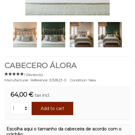
CABECERO ÁLORA
1 Review(s)
Manufacturer:
Reference:
3/3/823-0
Condition:
New
64,00 €
tax incl.
Add to cart
Escolha aqui o tamanho da cabeceira de acordo com o
colchão: