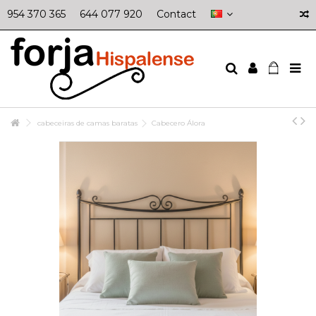
954 370 365
644 077 920
Contact
cabeceiras de camas baratas
Cabecero Álora