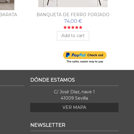
BARATA
BANQUETA DE FERRO FORJADO
PARA QUARTO TOSCANA
74,00 €
Add to cart
DÓNDE ESTAMOS
C/ José Díaz, nave 1
41009 Sevilla
VER MAPA
NEWSLETTER