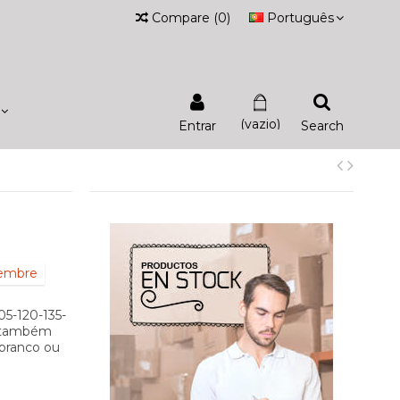
Compare
(
0
)
Português
(vazio)
Entrar
Search
iembre
05-120-135-
ê também
 branco ou