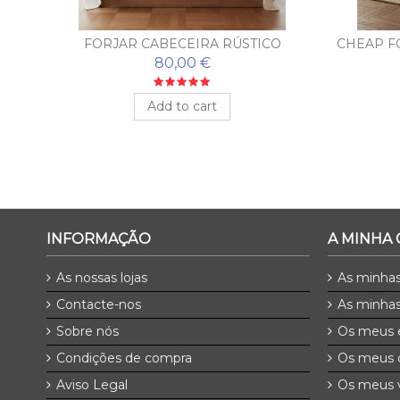
S
FORJAR CABECEIRA RÚSTICO
CHEAP F
80,00 €
Add to cart
INFORMAÇÃO
A MINHA
As nossas lojas
As minha
Contacte-nos
As minhas
Sobre nós
Os meus 
Condições de compra
Os meus 
Aviso Legal
Os meus v