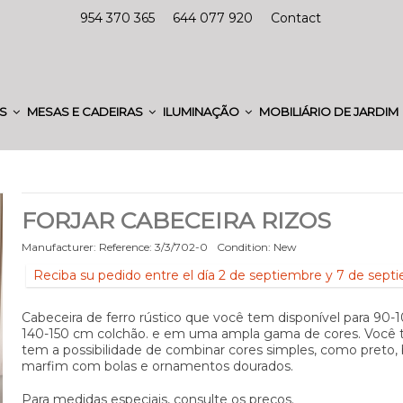
954 370 365
644 077 920
Contact
ES
MESAS E CADEIRAS
ILUMINAÇÃO
MOBILIÁRIO DE JARDIM
FORJAR CABECEIRA RIZOS
Manufacturer:
Reference:
3/3/702-0
Condition:
New
Reciba su pedido entre el día 2 de septiembre y 7 de sept
Cabeceira de ferro rústico que você tem disponível para 90-1
140-150 cm colchão. e em uma ampla gama de cores. Voc
tem a possibilidade de combinar cores simples, como preto,
marfim com bolas e ornamentos dourados.
Para medidas especiais, consulte os preços.