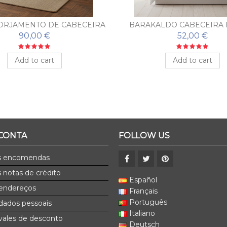
ORJAMENTO DE CABECEIRA
BARAKALDO CABECEIRA 
ALABAMA
90,00 €
52,00 €
Add to cart
Add to cart
 CONTA
FOLLOW US
s encomendas
 notas de crédito
Español
endereços
Français
Português
dados pessoais
Italiano
ales de desconto
Deutsch