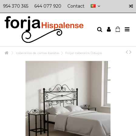
954 370 365
644 077 920
Contact
cabeceiras de camas baratas
Forjar cabeceira Dibujos