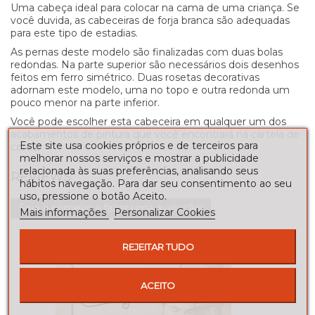
Uma cabeça ideal para colocar na cama de uma criança. Se
você duvida, as cabeceiras de forja branca são adequadas
para este tipo de estadias.
As pernas deste modelo são finalizadas com duas bolas
redondas. Na parte superior são necessários dois desenhos
feitos em ferro simétrico. Duas rosetas decorativas
adornam este modelo, uma no topo e outra redonda um
pouco menor na parte inferior.
Você pode escolher esta cabeceira em qualquer um dos
acabamentos de pintura que você encontrará na cartela de
Este site usa cookies próprios e de terceiros para
cores.
melhorar nossos serviços e mostrar a publicidade
relacionada às suas preferências, analisando seus
REVIEWS
hábitos navegação. Para dar seu consentimento ao seu
uso, pressione o botão Aceito.
Seja o primeiro a fazer uma avaliação!
Mais informações
Personalizar Cookies
REJEITAR TUDO
ACEITO