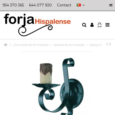
954 370 365
644 077 920
Contact
Iluminação de ferro forjado
Apliques de ferro forjado
Aplique 2