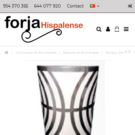
954 370 365
644 077 920
Contact
Iluminação de ferro forjado
Apliques de ferro forjado
Aplique Star