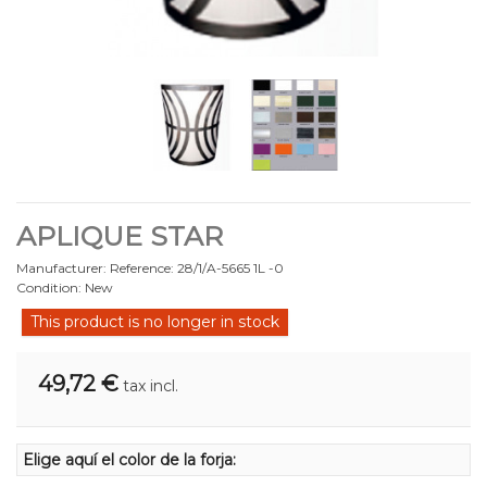
APLIQUE STAR
Manufacturer:
Reference:
28/1/A-5665 1L -0
Condition:
New
This product is no longer in stock
49,72 €
tax incl.
Elige aquí el color de la forja: