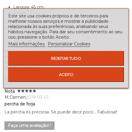
Largura: 45 cm.
Altura: 22 cm
Este site usa cookies próprios e de terceiros para
melhorar nossos serviços e mostrar a publicidade
O gancho de parede de 5 ganchos tem as seguintes
relacionada às suas preferências, analisando seus
medidas:
hábitos navegação. Para dar seu consentimento ao seu
Largura: 54 cm.
uso, pressione o botão Aceito.
Altura: 22 cm
Mais informações
Personalizar Cookies
Você pode comprar este cabide de ferro forjado em
qualquer um dos acabamentos disponíveis na paleta de
REJEITAR TUDO
cores, sendo os tons escuros os mais adequados para este
modelo original.
ACEITO
REVIEWS
Nota
M.Carmen
2019-03-01
percha de forja
La percha es preciosa. Se puede decir poco... Fabulosa!!
Faça uma avaliação! !