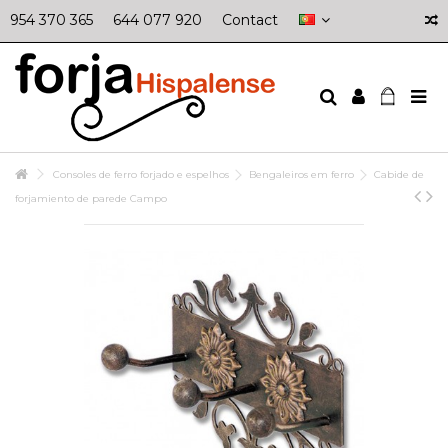
954 370 365
644 077 920
Contact
Consoles de ferro forjado e espelhos
Bengaleiros em ferro
Cabide de
forjamiento de parede Campo