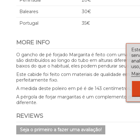
Península
20€
Baleares
30€
Portugal
35€
MORE INFO
Este
O gancho de pé forjado Margarita é feito com uma base 
serv
são distribuídos ao longo do tubo em alturas diferente
ana
baixos do que o habitual, eles podem pendurar seus per
uso,
Mai
Este cabide foi feito com materiais de qualidade em Esp
perfeitamente fixo.
A medida deste poleiro em pé é de 143 centímetros, se 
A pérgola de forjar margaritas é um complemento divert
diferente.
REVIEWS
Seja o primeiro a fazer uma avaliação!