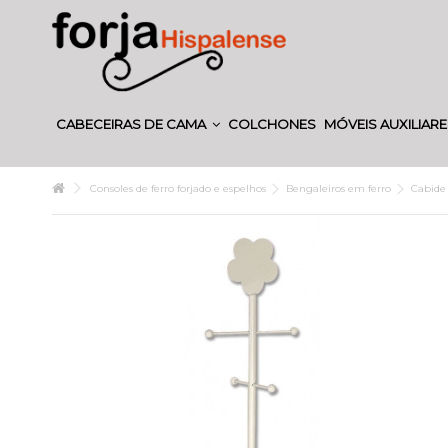
CABECEIRAS DE CAMA
COLCHONES
MÓVEIS AUXILIAR
Consoles de ferro forjado e espelhos
Bengaleiros em ferro
Cabide 