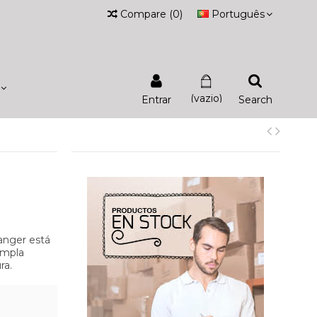
Compare
(
0
)
Português
(vazio)
Entrar
Search
hanger está
ampla
ra.