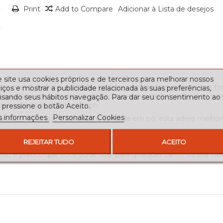
Print
Add to Compare
Adicionar à Lista de desejos
 site usa cookies próprios e de terceiros para melhorar nossos
de metal de folha, um tubo de ferro circular e uma figura em f
iços e mostrar a publicidade relacionada às suas preferências,
s, o que faz com que este suporte seja um complemento ideal pa
lisando seus hábitos navegação. Para dar seu consentimento ao
tences sem qualquer esforço.
 pressione o botão Aceito.
s informações
Personalizar Cookies
anha. A tinta que é aplicada é aplicada em pó, esta adere melho
você precisar de um diferente, peça-nos uma cotação.
REJEITAR TUDO
ACEITO
ido e prático que você pode usar para qualquer canto da sua ca