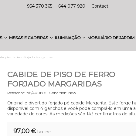
954 370 365
644 077 920
Contact
ES
MESAS E CADEIRAS
ILUMINAÇÃO
MOBILIÁRIO DE JARDIM
de piso de ferro forjado Margaridas
CABIDE DE PISO DE FERRO
FORJADO MARGARIDAS
Reference:
7/6/400B-5
Condition:
New
Original e divertido forjado pé cabide Margarita. Este forge 
disponível com 4 ganchos e você pode comprá-lo em uma 
variedade de cores. As medições são 143 centímetros de altu
97,00 €
tax incl.