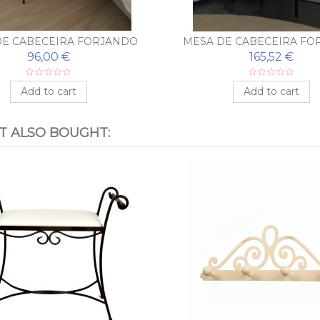
DE CABECEIRA FORJANDO
MESA DE CABECEIRA FO
BEATRIZ
BASIC
96,00 €
165,52 €
Add to cart
Add to cart
 ALSO BOUGHT: