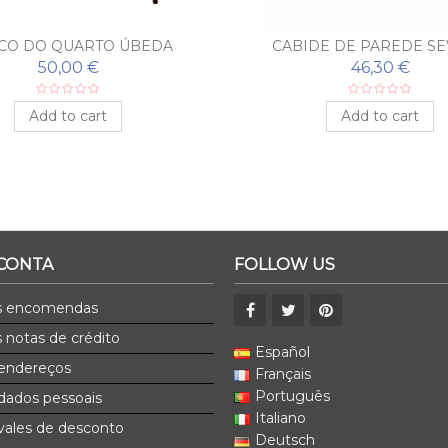
CO DO QUARTO ÚBEDA
CABIDE DE PAREDE SE
50,00 €
46,30 €
Add to cart
Add to cart
 CONTA
FOLLOW US
s encomendas
 notas de crédito
Español
endereços
Français
Português
dados pessoais
Italiano
ales de desconto
Deutsch