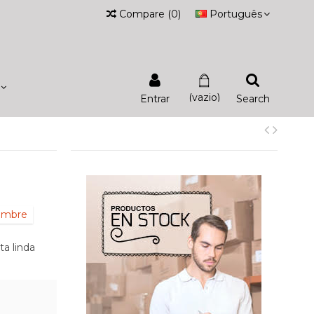
Compare
(
0
)
Português
(vazio)
Entrar
Search
iembre
ta linda