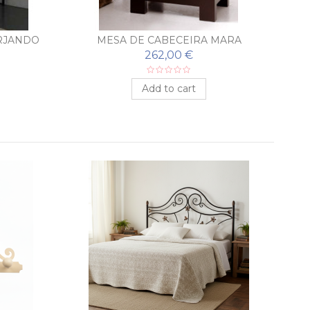
RJANDO
MESA DE CABECEIRA MARA
M
262,00 €
Add to cart