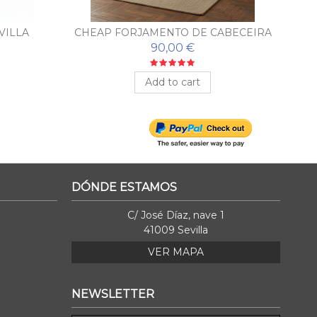
VILLA
CHEAP FORJAMENTO DE CABECEIRA
ALABAMA
90,00 €
Add to cart
DÓNDE ESTAMOS
C/ José Díaz, nave 1
41009 Sevilla
VER MAPA
NEWSLETTER