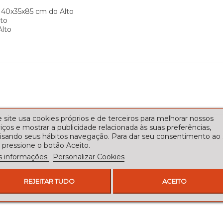
:
40x35x85 cm
do Alto
lto
Alto
 site usa cookies próprios e de terceiros para melhorar nossos
iços e mostrar a publicidade relacionada às suas preferências,
lisando seus hábitos navegação. Para dar seu consentimento ao
 pressione o botão Aceito.
s informações
Personalizar Cookies
REJEITAR TUDO
ACEITO