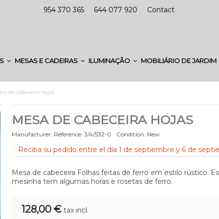
954 370 365
644 077 920
Contact
ES
MESAS E CADEIRAS
ILUMINAÇÃO
MOBILIÁRIO DE JARDIM
sa de cabeceira Hojas
MESA DE CABECEIRA HOJAS
Manufacturer:
Reference:
3/4/532-0
Condition:
New
Reciba su pedido entre el día 1 de septiembre y 6 de sept
Mesa de cabeceira Folhas feitas de ferro em estilo rústico. Es
mesinha tem algumas horas e rosetas de ferro.
128,00 €
tax incl.