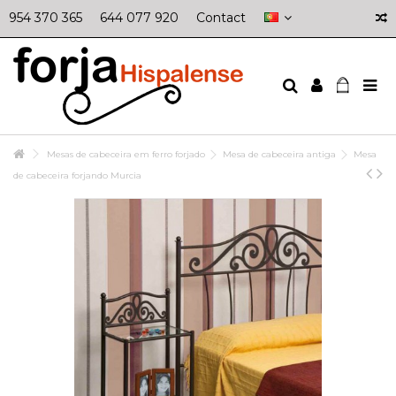
954 370 365
644 077 920
Contact
Mesas de cabeceira em ferro forjado
Mesa de cabeceira antiga
Mesa
de cabeceira forjando Murcia