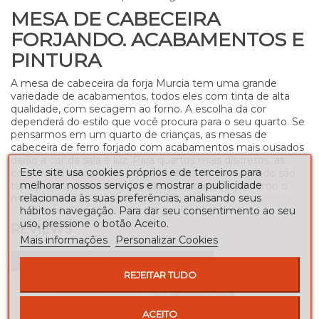
MESA DE CABECEIRA
FORJANDO
. ACABAMENTOS E
PINTURA
A mesa de cabeceira da forja Murcia tem uma grande
variedade de acabamentos, todos eles com tinta de alta
qualidade, com secagem ao forno. A escolha da cor
dependerá do estilo que você procura para o seu quarto. Se
pensarmos em um quarto de crianças, as mesas de
cabeceira de ferro forjado com acabamentos mais ousados ​​
darão a cor da sala e luz. Para quartos mais discretos, as
Este site usa cookies próprios e de terceiros para
cores mais apropriadas para as mesas de ferro forjado são
melhorar nossos serviços e mostrar a publicidade
tons pretos, como o ouro velho, ou cores claras, como o
relacionada às suas preferências, analisando seus
marfim.
hábitos navegação. Para dar seu consentimento ao seu
uso, pressione o botão Aceito.
REVIEWS
Mais informações
Personalizar Cookies
Seja o primeiro a fazer uma avaliação!
REJEITAR TUDO
ACEITO