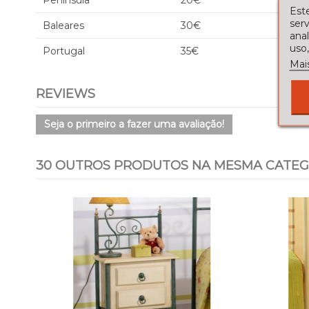
Península
20€
Este
serv
Baleares
30€
ana
uso,
Portugal
35€
Mai
REVIEWS
Seja o primeiro a fazer uma avaliação!
30 OUTROS PRODUTOS NA MESMA CATEG