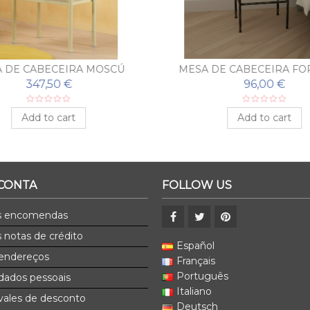
 DE CABECEIRA MOSCÚ
MESA DE CABECEIRA FO
BEATRIZ
347,50 €
96,00 €
Add to cart
Add to cart
 CONTA
FOLLOW US
s encomendas
 notas de crédito
Español
endereços
Français
Português
dados pessoais
Italiano
ales de desconto
Deutsch