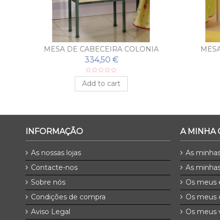
DO
MESA DE CABECEIRA COLONIA
MESA
334,50 €
Add to cart
INFORMAÇÃO
A MINHA
As nossas lojas
As minha
Contacte-nos
As minhas
Sobre nós
Os meus 
Condições de compra
Os meus 
Aviso Legal
Os meus v