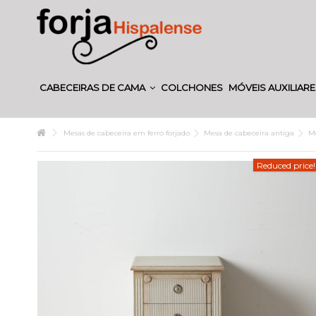
CABECEIRAS DE CAMA
COLCHONES
MÓVEIS AUXILIAR
Mesas de cabeceira em ferro forjado
Mesa de cabeceira antiga
M
Reduced price!