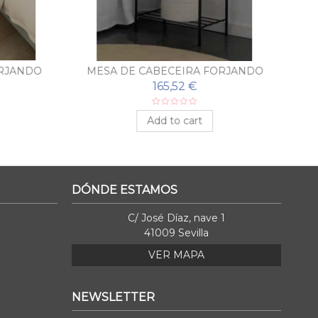
RJANDO
MESA DE CABECEIRA FORJANDO
BASIC
165,52 €
Add to cart
DÓNDE ESTAMOS
C/ José Díaz, nave 1
41009 Sevilla
VER MAPA
NEWSLETTER