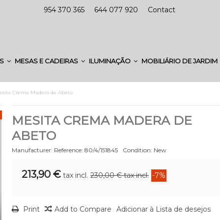
954 370 365
644 077 920
Contact
ES
MESAS E CADEIRAS
ILUMINAÇÃO
MOBILIÁRIO DE JARDIM
esita Crema Madera de Abeto
MESITA CREMA MADERA DE
ABETO
Manufacturer:
Reference:
80/4/151845
Condition:
New
213,90 €
tax incl.
230,00 €
tax incl.
-7%
Print
Add to Compare
Adicionar à Lista de desejos