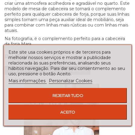
criar uma atmosfera acolhedora e agradável no quarto. Este
modelo de mesa de cabeceira se tornará o complemento
perfeito para qualquer cabeceira de forja, porque suas linhas
simples tornam uma peça auxiliar ideal de mobiliário, seja
para combinar com linhas mais rústicas ou com linhas mais
atuais.
Na fotografia, é o complemento perfeito para a cabeceira
da forja Mara.
Este site usa cookies próprios e de terceiros para
REVIEWS
melhorar nossos serviços e mostrar a publicidade
relacionada às suas preferências, analisando seus
hábitos navegação. Para dar seu consentimento ao seu
Seja o primeiro a fazer uma avaliação!
uso, pressione o botão Aceito.
Mais informações
Personalizar Cookies
REJEITAR TUDO
ACEITO