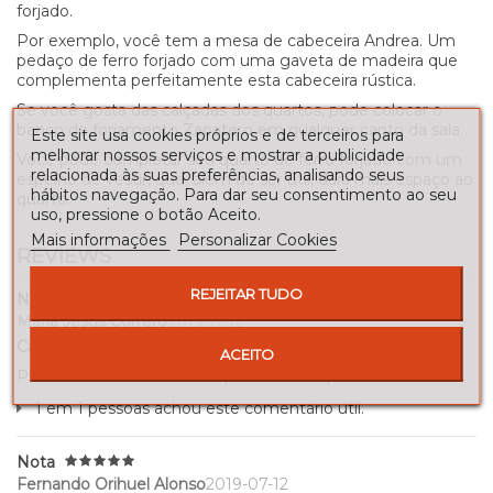
forjado.
Por exemplo, você tem a mesa de cabeceira Andrea. Um
pedaço de ferro forjado com uma gaveta de madeira que
complementa perfeitamente esta cabeceira rústica.
Se você gosta das calçadas dos quartos, pode colocar o
banco de forjamento Zapatero em qualquer canto da sala.
Este site usa cookies próprios e de terceiros para
melhorar nossos serviços e mostrar a publicidade
Você pode completar seu quarto de ferro forjado com um
relacionada às suas preferências, analisando seus
espelho de vestir, que, além de ser útil, dará mais espaço ao
hábitos navegação. Para dar seu consentimento ao seu
quarto.
uso, pressione o botão Aceito.
Mais informações
Personalizar Cookies
REVIEWS
REJEITAR TUDO
Nota
María Jesús Correro
2019-11-12
Cabecero de forja Andrea.
ACEITO
Producto de calidad. Buen precio. Envío perfecto.
1 em 1 pessoas achou este comentário útil.
Nota
Fernando Orihuel Alonso
2019-07-12