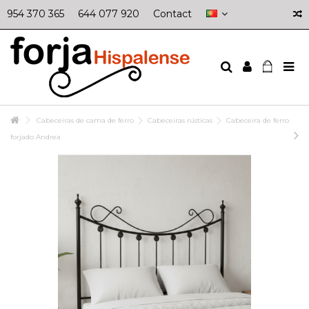
954 370 365
644 077 920
Contact
Cabeceiras de cama de ferro
Cabeceiras rústicas
Cabeceira de ferro
forjado Andrea