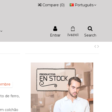
Compare
(
0
)
Português
(vazio)
Entrar
Search
iembre
to de ferro,
om colchão