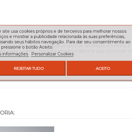
 site usa cookies próprios e de terceiros para melhorar nossos
iços e mostrar a publicidade relacionada às suas preferências,
lisando seus hábitos navegação. Para dar seu consentimento ao
m ser usadas em quase todos os tipos de decoração e móveis, e
 pressione o botão Aceito.
erfeito para a cama. Uma linha simples e discreta que você po
s informações
Personalizar Cookies
das têm uma ampla gama de diferentes acabamentos de pintura 
REJEITAR TUDO
ACEITO
de forjamento têm uma pintura epóxi com secagem de forno que g
ORIA: