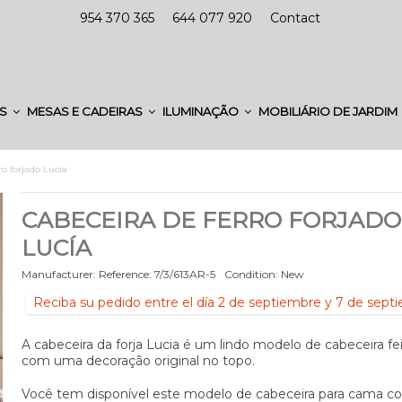
954 370 365
644 077 920
Contact
ES
MESAS E CADEIRAS
ILUMINAÇÃO
MOBILIÁRIO DE JARDIM
ro forjado Lucía
CABECEIRA DE FERRO FORJADO
LUCÍA
Manufacturer:
Reference:
7/3/613AR-5
Condition:
New
Reciba su pedido entre el día 2 de septiembre y 7 de sept
A cabeceira da forja Lucia é um lindo modelo de cabeceira fei
com uma decoração original no topo.
Você tem disponível este modelo de cabeceira para cama c