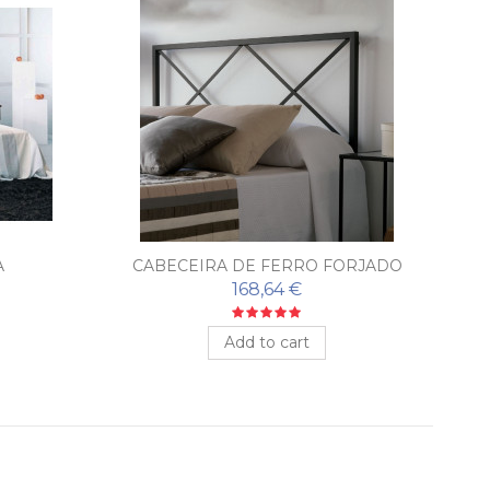
A
CABECEIRA DE FERRO FORJADO
C
ROMBO
168,64 €
Add to cart