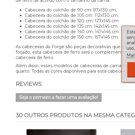
de ferro de acordo com o tamanho da cama:
Cabeceira do colchão de 90 cm: 97x130 cm.
Cabeceira do colchão de 105 cm: 112x130 cm.
Cabeceira do colchão de 120 cm: 127x145 cm.
Cabeceira do colchão de 135 cm: 142x145 cm.
Cabeceira do colchão de 140 cm: 147x145 cm.
Este
Cabeceira do colchão de 150 cm: 157x145 cm.
serv
ana
As cabeceiras da Forge são peças decorativas que pode
uso,
forjado, esta cabeceira de ferro será o complemento p
Mai
cabeceira de ferro.
Além disso, esses modelos de cabeceiras de cama forja
quarto. Todas as cores disponíveis para esta cabeceira 
REVIEWS
Seja o primeiro a fazer uma avaliação!
30 OUTROS PRODUTOS NA MESMA CATEG