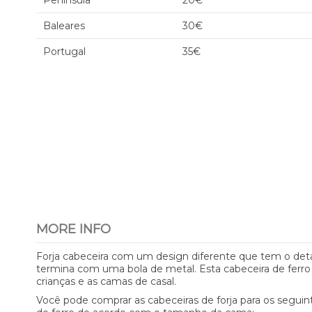
Península
20€
Baleares
30€
Portugal
35€
MORE INFO
Forja cabeceira com um design diferente que tem o deta
termina com uma bola de metal. Esta cabeceira de ferro t
crianças e as camas de casal.
Você pode comprar as cabeceiras de forja para os segui