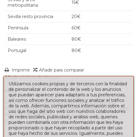
15€
metropolitana
Sevilla resto provincia
20€
Península
60€
Baleares
80€
Portugal
80€
Imprimir
Añadir para comparar
Añadir a la lista de deseos
Utilizamos cookies propias y de terceros con la finalidad
de personalizar el contenido de la web y los anuncios
MÁS
que puedan aparecer para adaptarlo a tus preferencias,
así como ofrecer funciones sociales y analizar el tráfico
Mesa metal para centro de estilo moderno con pata
de la web. Además, compartimos información sobre el
cruzada y estructura de metal, acompañadas de dos tapas
uso que haga del sitio web con nuestros colaboradores
de cristal transparente.
de redes sociales, publicidad y análisis web, quienes
Esta mesa de metal cuenta con las siguientes medidas:
pueden combinarla con otra información que les haya
proporcionado o que hayan recopilado a partir del uso
100 x 100 x 40 cm
que haya hecho de sus servicios. Igualmente, puedes