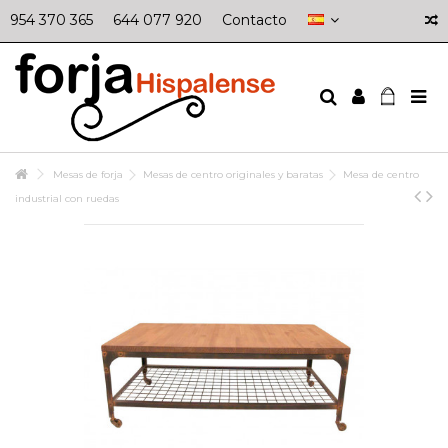
954 370 365
644 077 920
Contacto
Mesas de forja
Mesas de centro originales y baratas
Mesa de centro
industrial con ruedas