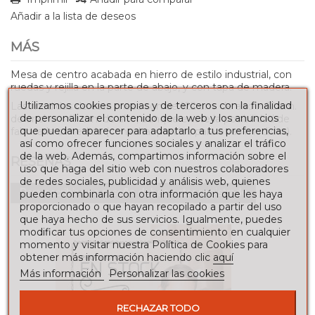
Añadir a la lista de deseos
MÁS
Mesa de centro acabada en hierro de estilo industrial, con
ruedas y rejilla en la parte de abajo, y con tapa de madera.
Utilizamos cookies propias y de terceros con la finalidad
Las medidas de esta mesa son de 122 cm. de alto x 62 cm.
de personalizar el contenido de la web y los anuncios
de ancho x 47 cm. de alto, aunque existe la posibilidad de
que puedan aparecer para adaptarlo a tus preferencias,
fabricarla a medida (consultar precios para otras medidas).
así como ofrecer funciones sociales y analizar el tráfico
de la web. Además, compartimos información sobre el
RESEÑAS
uso que haga del sitio web con nuestros colaboradores
de redes sociales, publicidad y análisis web, quienes
Para escribir una reseña debes estar registrado
pueden combinarla con otra información que les haya
proporcionado o que hayan recopilado a partir del uso
que haya hecho de sus servicios. Igualmente, puedes
modificar tus opciones de consentimiento en cualquier
momento y visitar nuestra Política de Cookies para
obtener más información haciendo clic
aquí
Más información
Personalizar las cookies
RECHAZAR TODO