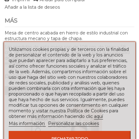
Añadir a la lista de deseos
MÁS
Mesa de centro acabada en hierro de estilo industrial con
estructura mecano y tapa de chapa.
Las medidas de esta mesa son de 108 cm. de largo x 58
Utilizamos cookies propias y de terceros con la finalidad
cm. de fondo x 46 cm. de alto, aunque existe la posibilidad
de personalizar el contenido de la web y los anuncios
de realizarlo a medida (consultar precios para otras
que puedan aparecer para adaptarlo a tus preferencias,
medidas).
así como ofrecer funciones sociales y analizar el tráfico
de la web. Además, compartimos información sobre el
RESEÑAS
uso que haga del sitio web con nuestros colaboradores
de redes sociales, publicidad y análisis web, quienes
pueden combinarla con otra información que les haya
Para escribir una reseña debes estar registrado
proporcionado o que hayan recopilado a partir del uso
que haya hecho de sus servicios. Igualmente, puedes
modificar tus opciones de consentimiento en cualquier
momento y visitar nuestra Política de Cookies para
obtener más información haciendo clic
aquí
Más información
Personalizar las cookies
RECHAZAR TODO