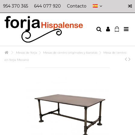
954 370 365
644 077 920
Contacto
Mesas de forja
Mesas de centro originales y baratas
Mesa de centro
en forja Mecano