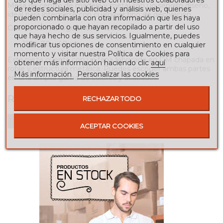
uso que haga del sitio web con nuestros colaboradores
Mesa de centro de madera y metal con un sencillo diseño,
de redes sociales, publicidad y análisis web, quienes
ideal para integrarse con cualquier tipo de decoración.
pueden combinarla con otra información que les haya
proporcionado o que hayan recopilado a partir del uso
Cuenta con las siguientes medidas:
que haya hecho de sus servicios. Igualmente, puedes
110 x 70 x 40 cm.
modificar tus opciones de consentimiento en cualquier
momento y visitar nuestra Política de Cookies para
Esta pieza cuenta con un tapa fabricada en DM chapada en
obtener más información haciendo clic
aquí
roble y estructura metálica. Puedes escoger ambas partes
Más información
Personalizar las cookies
en una amplia gama de colores y acabados.
RESEÑAS
RECHAZAR TODO
Para escribir una reseña debes estar registrado
ACEPTAR COOKIES