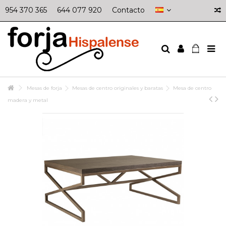
954 370 365
644 077 920
Contacto
Mesas de forja
Mesas de centro originales y baratas
Mesa de centro
madera y metal