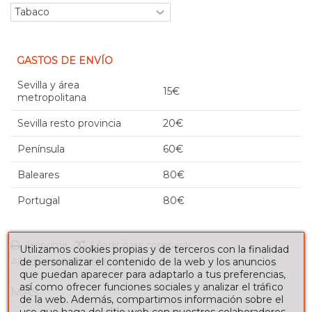
GASTOS DE ENVÍO
Sevilla y área
15€
metropolitana
Sevilla resto provincia
20€
Península
60€
Baleares
80€
Portugal
80€
Imprimir
Añadir para comparar
Utilizamos cookies propias y de terceros con la finalidad
Añadir a la lista de deseos
de personalizar el contenido de la web y los anuncios
que puedan aparecer para adaptarlo a tus preferencias,
así como ofrecer funciones sociales y analizar el tráfico
MÁS
de la web. Además, compartimos información sobre el