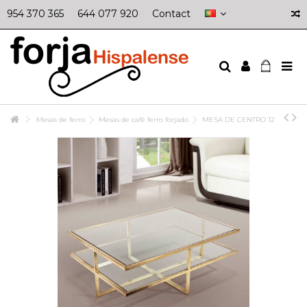
954 370 365
644 077 920
Contact
Mesas de ferro
Mesas de café ferro forjado
MESA DE CENTRO 12